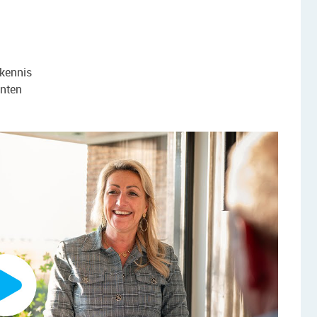
tkennis
anten