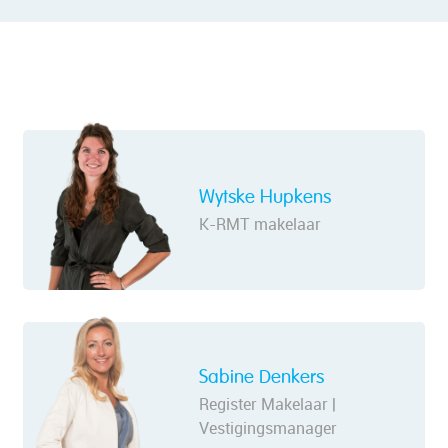
Wytske Hupkens
K-RMT makelaar
Sabine Denkers
Register Makelaar |
Vestigingsmanager