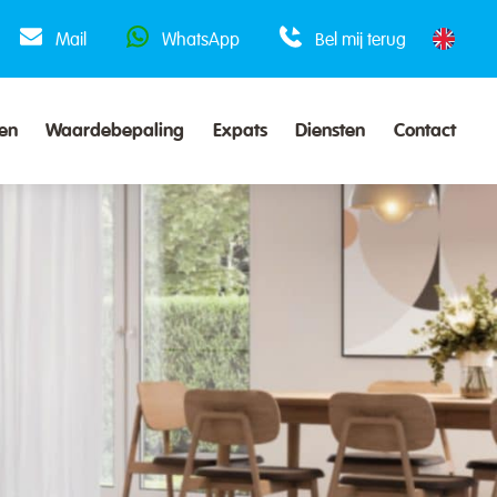
Mail
WhatsApp
Bel mij terug
en
Waardebepaling
Expats
Diensten
Contact