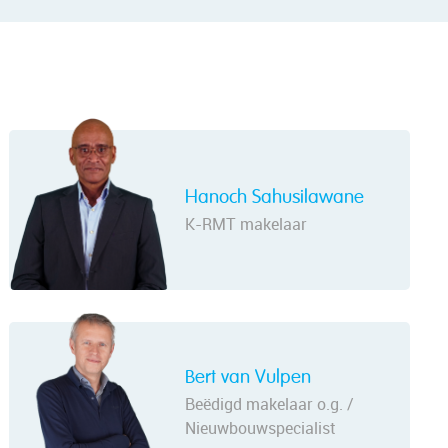
Hanoch Sahusilawane
K-RMT makelaar
Bert van Vulpen
Beëdigd makelaar o.g. /
Nieuwbouwspecialist