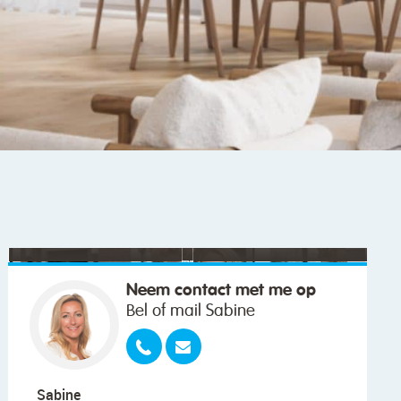
"We wilden vooral iemand die met ons
meedacht."
Neem contact met me op
Bel of mail Sabine
Sabine