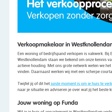
Verkoopmakelaar in Westknollend
Een woning of bedrijfspand verkopen is vakwerk. Bij
Westknollendam staan we bekend om onze kennis van
actieve houding. Met ons grote netwerk weten we het
vinden. Daarnaast werken wij met een scherpe courta
Twijfel jij of dit het
juiste moment is om je huis te ver
naar je situatie en adviseren je over wat jij het best
Jouw woning op Funda
Wil je je huis of appartement in Westknollendam verk