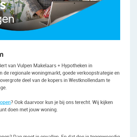
am
 Bert van Vulpen Makelaars + Hypotheken in
 de regionale woningmarkt, goede verkoopstrategie en
 overgrote deel van de kopers in Westknollendam te
ge.
kopen
? Ook daarvoor kun je bij ons terecht. Wij kijken
e kunt doen met jouw woning.
open? Dan moet je opvallen. En dat doe je tegenwoordig