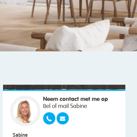
"We wilden vooral iemand die met ons
meedacht."
Neem contact met me op
Bel of mail Sabine
Sabine