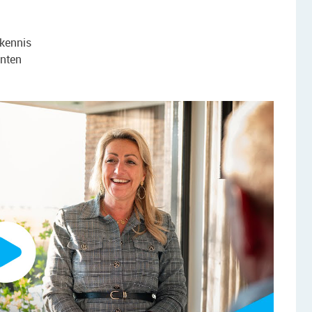
tkennis
anten