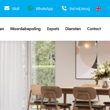
Mail
WhatsApp
Bel mij terug
en
Waardebepaling
Expats
Diensten
Contact