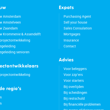
ouw
Expats
w Amsterdam
Purchasing Agent
w Amstelveen
Sell your house
w Zaandam
Sales Consulation
 Krommenie & Assendelft
Mortgages
 projectontwikkeling
Insurance
geleiding
Contact
geleiding senioren
Advies
jectontwikkelaars
Voor beleggers
 projectontwikkeling
Voor zzp’ers
Voor starters
Bij overlijden
 de regio’s
Bij scheidingen
m
Bij restschuld
n
Bij financiële problemen