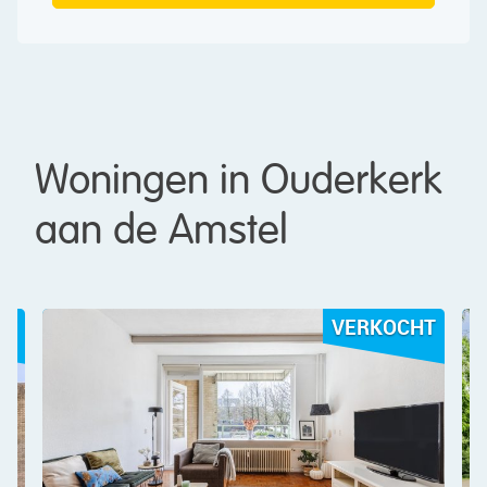
Woningen in Ouderkerk
aan de Amstel
CHT
VERKOCHT ONDER
VOORBEHOUD