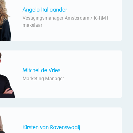
Angela Italiaander
Vestigingsmanager Amsterdam / K-RMT
makelaar
Mitchel de Vries
Marketing Manager
Kirsten van Ravenswaaij