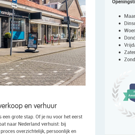
Openingst
Maan
Dins
Woen
Dond
Vrijd
Zate
Zond
verkoop en verhuur
een grote stap. Of je nu voor het eerst
pat naar Nederland verhuist: bij
roces overzichtelijk, persoonlijk en