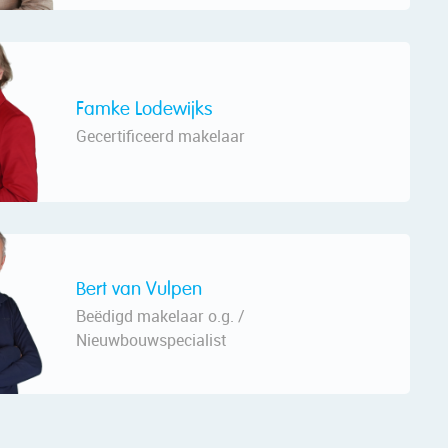
Famke Lodewijks
Gecertificeerd makelaar
Bert van Vulpen
Beëdigd makelaar o.g. /
Nieuwbouwspecialist