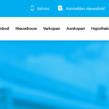
Bel ons
Aanmelden nieuwsbrief
anbod
Nieuwbouw
Verkopen
Aankopen
Hypothek