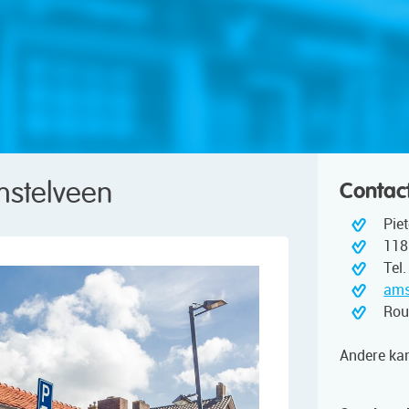
mstelveen
Contac
Pie
118
Tel
ams
Rou
Andere ka