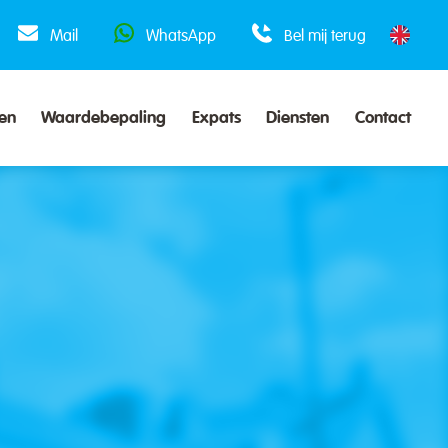
Mail
WhatsApp
Bel mij terug
en
Waardebepaling
Expats
Diensten
Contact