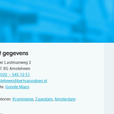
t gegevens
ter Lastmanweg 2
1 XG Amstelveen
.
020 – 545 10 51
telveen@bertvanvulpen.nl
te:
Google Maps
ntoren:
Krommenie
,
Zaandam
,
Amsterdam