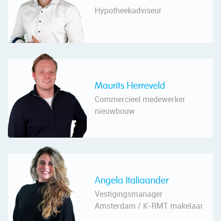
Hypotheekadviseur
Maurits Herreveld
Commercieel medewerker
nieuwbouw
Angela Italiaander
Vestigingsmanager
Amsterdam / K-RMT makelaar