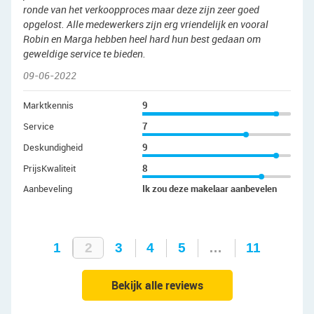
ronde van het verkoopproces maar deze zijn zeer goed
opgelost. Alle medewerkers zijn erg vriendelijk en vooral
Robin en Marga hebben heel hard hun best gedaan om
geweldige service te bieden.
09-06-2022
Marktkennis
9
Service
7
Deskundigheid
9
PrijsKwaliteit
8
Aanbeveling
Ik zou deze makelaar aanbevelen
1
2
3
4
5
…
11
Bekijk alle reviews