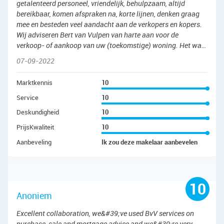
getalenteerd personeel, vriendelijk, behulpzaam, altijd
bereikbaar, komen afspraken na, korte lijnen, denken graag
mee en besteden veel aandacht aan de verkopers en kopers.
Wij adviseren Bert van Vulpen van harte aan voor de
verkoop- of aankoop van uw (toekomstige) woning. Het was
een fijne samenwerking. Nogmaals bedankt!
07-09-2022
Marktkennis
10
Service
10
Deskundigheid
10
PrijsKwaliteit
10
Aanbeveling
Ik zou deze makelaar aanbevelen
10
Anoniem
Excellent collaboration, we&#39;ve used BvV services on
purchase, sale and mortgage advice and we&#39;re very