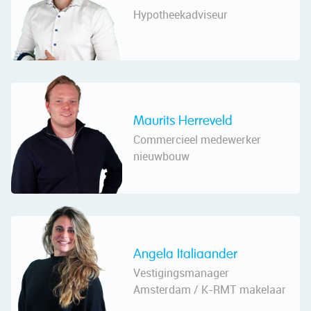
Hypotheekadviseur
Maurits Herreveld
Commercieel medewerker
nieuwbouw
Angela Italiaander
Vestigingsmanager
Amsterdam / K-RMT makelaar