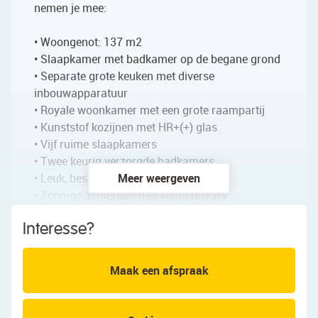
nemen je mee:
• Woongenot: 137 m2
• Slaapkamer met badkamer op de begane grond
• Separate grote keuken met diverse
inbouwapparatuur
• Royale woonkamer met een grote raampartij
• Kunststof kozijnen met HR+(+) glas
• Vijf ruime slaapkamers
• Twee keurig verzorgde badkamers
• Leuk, beschut balkon
Meer weergeven
• Zonnige achtertuin met volop privacy
• Eigen oprit
Interesse?
Indeling van de woning:
Maak een afspraak
Begane grond:
Via de betegelde voortuin bereik je de voordeur
van deze charmante woning. Na binnenkomst