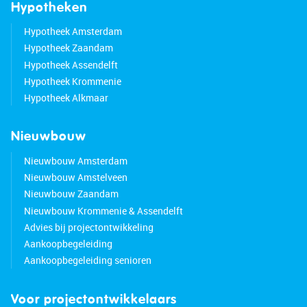
terrace is covered, so it is also possible to relax
Hypotheken
under cover. Thanks to the wooden fence around
Hypotheek Amsterdam
the yard, you can also enjoy plenty of privacy.
Hypotheek Zaandam
Hypotheek Assendelft
Parking:
Hypotheek Krommenie
There is parking available around the house.
Hypotheek Alkmaar
Do you already know with the area?
Nieuwbouw
This beautiful single-family home (1969) is
located in the popular and quiet Groenelaan
Nieuwbouw Amsterdam
neighborhood. The house is situated on a wide
Nieuwbouw Amstelveen
street with lots of greenery. For your daily
Nieuwbouw Zaandam
shopping, you can walk to the Groenhof shopping
Nieuwbouw Krommenie & Assendelft
center in a few minutes. The city center of
Advies bij projectontwikkeling
Amstelveen is a short bike ride away and offers a
Aankoopbegeleiding
nice mix of shops, restaurants and cultural
Aankoopbegeleiding senioren
facilities.
Voor projectontwikkelaars
With the Amsterdamse Bos, the Amstelveense