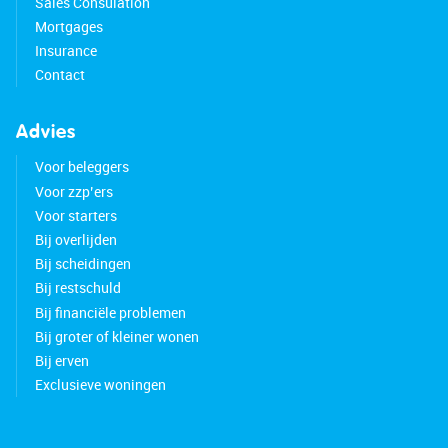
• Lots of natural light
Sales Consulation
• Three solar panels installed
Mortgages
• Central heating boiler from 2023
Insurance
• Located in a green and popular neighborhood
Contact
• All conceivable amenities nearby
• Close to major roads
Advies
• Energy label: B
Voor beleggers
• Full ownership
Voor zzp’ers
Voor starters
Bij overlijden
Bij scheidingen
Bij restschuld
Bij financiële problemen
Bij groter of kleiner wonen
Bij erven
Exclusieve woningen