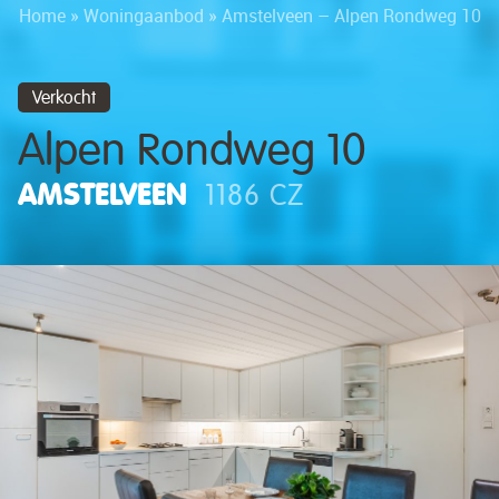
Home
»
Woningaanbod
»
Amstelveen – Alpen Rondweg 10
Verkocht
Alpen Rondweg 10
AMSTELVEEN
1186 CZ