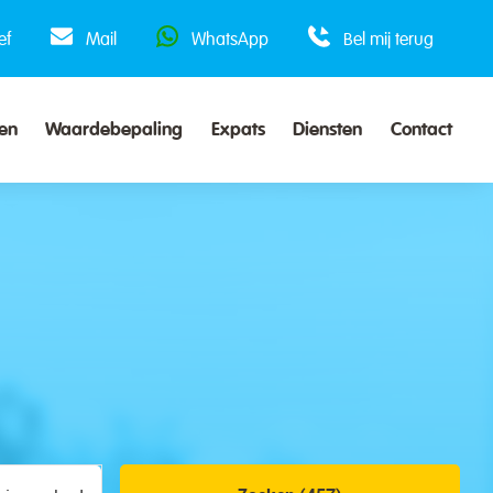
ef
Mail
WhatsApp
Bel mij terug
en
Waardebepaling
Expats
Diensten
Contact