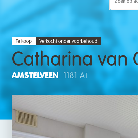
Te koop
Verkocht onder voorbehoud
Catharina van 
AMSTELVEEN
1181 AT