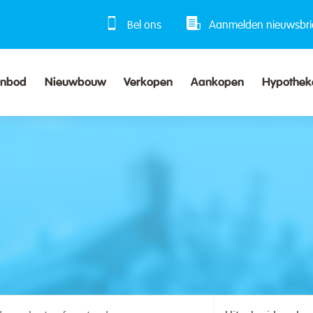
Bel ons
Aanmelden nieuwsbri
anbod
Nieuwbouw
Verkopen
Aankopen
Hypothek