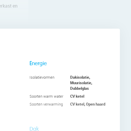
erkast en
nhaard
 een
 een
door
Energie
Dakisolatie,
Isolatievormen
Muurisolatie,
Dubbelglas
echnische
CV ketel
de en één
Soorten warm water
de
CV ketel, Open haard
Soorten verwarming
d aan.
Dak