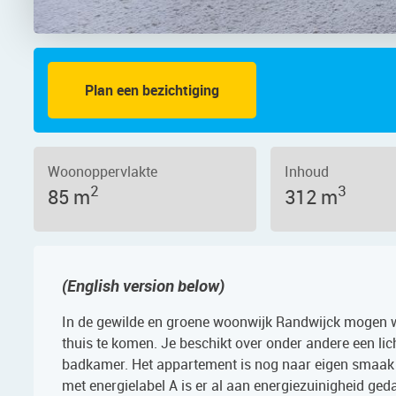
Plan een bezichtiging
na van Clevepark 40, 1181 AT – Fot
Woonoppervlakte
Inhoud
2
3
85 m
312 m
(English version below)
In de gewilde en groene woonwijk Randwijck mogen wi
thuis te komen. Je beschikt over onder andere een l
badkamer. Het appartement is nog naar eigen smaak t
met energielabel A is er al aan energiezuinigheid ged