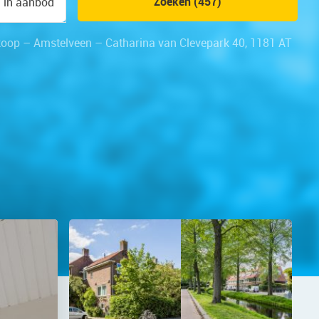
Zoeken (457)
n in aanbod
koop – Amstelveen – Catharina van Clevepark 40, 1181 AT