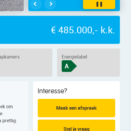
❚❚
€ 485.000,- k.k.
aapkamers
Energielabel
A
Interesse?
plek om
Maak een afspraak
me
prettig:
Stel je vraag