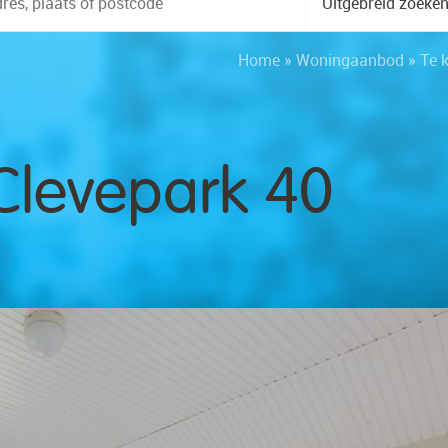
Uitgebreid zoeke
Home
»
Woningaanbod
»
Te 
Clevepark 40