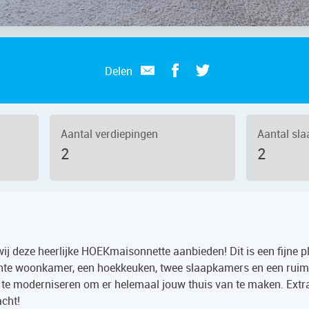
Delen
o 2
Aantal verdiepingen
Aantal sl
2
2
j deze heerlijke HOEKmaisonnette aanbieden! Dit is een fijne 
ichte woonkamer, een hoekkeuken, twee slaapkamers en een rui
e moderniseren om er helemaal jouw thuis van te maken. Extra 
acht!