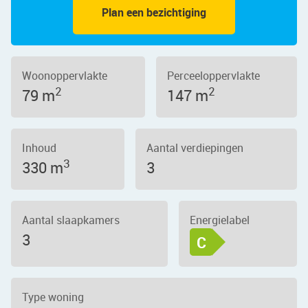
Plan een bezichtiging
Woonoppervlakte
Perceeloppervlakte
2
2
79 m
147 m
Inhoud
Aantal verdiepingen
3
330 m
3
Aantal slaapkamers
Energielabel
3
C
Type woning