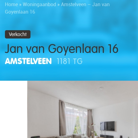
Home
»
Woningaanbod
»
Amstelveen – Jan van
Goyenlaan 16
Verkocht
Jan van Goyenlaan 16
AMSTELVEEN
1181 TG