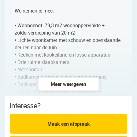
We nemen je mee:
• Woongenot: 79,3 m2 woonoppervlakte +
zolderverdieping van 20 m2
• Lichte woonkamer met schouw en openslaande
deuren naar de tuin
• Keuken met kookeiland en losse apparatuur
• Drie ruime slaapkamers
• Net sanitair
• Badkamer voorzien van vloerverwarming
• Dakkapellen voor- en achterzijde
Meer weergeven
• Ruime zolderkamer met mogelijkheden
• Voortuin en diepe achtertuin (oost)
Interesse?
• Stenen berging met elektra
• Gelegen in fijne, kindvriendelijke buurt met veel
speelgelegenheid
Maak een afspraak
Loop je met ons mee?