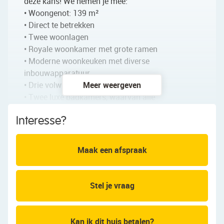
deze kans! We nemen je mee:
• Woongenot: 139 m²
• Direct te betrekken
• Twee woonlagen
• Royale woonkamer met grote ramen
• Moderne woonkeuken met diverse
inbouwapparatuur
• Drie volwaardige slaapkamers
Meer weergeven
• Twee luxe badkamers, waarvan alle
afwerkingen zijn uitgevoerd door Villeroy & Bosch
Interesse?
• Ruim balkon
• Groot zonneterras met fraai uitzicht
Maak een afspraak
Indeling van het appartement:
Begane grond:
Stel je vraag
Gezamenlijke entree met brievenbussen,
trappenhuis en lift.
Kan ik dit huis betalen?