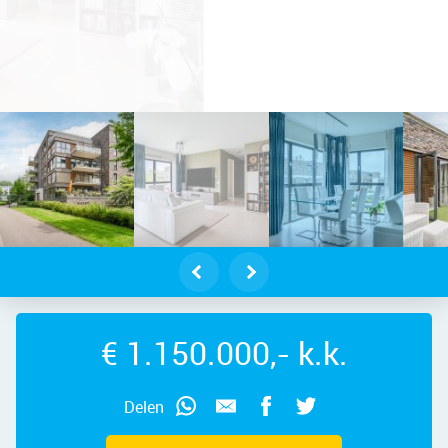
elveen – Lindepark 75, 1185 LD – Fo
€ 1.150.000,- k.k.
Delen