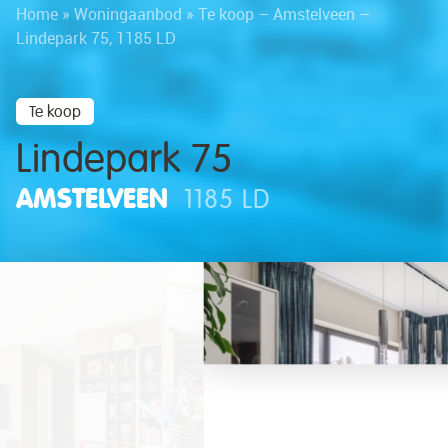
Home
»
Woningaanbod
»
Te koop – Amstelveen –
Lindepark 75, 1185 LD
Te koop
Lindepark 75
AMSTELVEEN
1185 LD