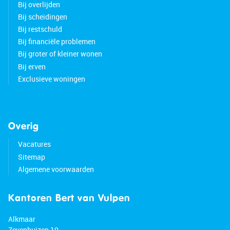
Bij overlijden
• Equipped with underfloor heating
Bij scheidingen
• Aluminum window frames
Bij restschuld
• Mechanical ventilation available
Bij financiële problemen
• New boiler
Bij groter of kleiner wonen
• Storage room in the complex
Bij erven
• Located in a green area
Exclusieve woningen
• Many amenities nearby
• City center within cycling distance
• Major highways easily accessible
• Energy label: A+
Overig
Vacatures
Sitemap
Algemene voorwaarden
Kantoren Bert van Vulpen
Alkmaar
Zevenhuizen 10