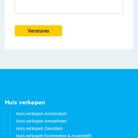
Good to know:
• Well-maintained 2-room apartment with west-
facing balcony
• Double glazing
Versturen
• Well insulated
• Located in a very prestigious complex
• Involved owners' association
• Delivery before the end of October
• Park and shopping center on your doorstep
• Close to public transport
• Major roads easily accessible
• Energy label: C
• Full ownership
Huis verkopen
Huis verkopen Amsterdam
Huis verkopen Amstelveen
Huis verkopen Zaandam
Huis verkopen Krommenie & Assendelft