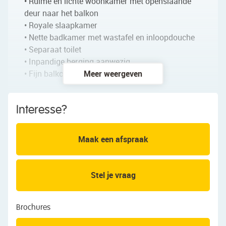
• Ruime en lichte woonkamer met openslaande
deur naar het balkon
• Royale slaapkamer
• Nette badkamer met wastafel en inloopdouche
• Separaat toilet
• Inpandige berging aanwezig
• Fijn balkon met veel privacy
Meer weergeven
Indeling van het appartement:
Interesse?
Begane grond:
Afgesloten entree met bellentableau en
Maak een afspraak
brievenbussen. Er is een gemeenschappelijke hal
met liften en toegang tot de bergingen.
Stel je vraag
Achtste verdieping:
Het appartement ligt op de achtste en tevens
bovenste verdieping van een netjes onderhouden
Brochures
complex. Na binnenkomst beland je in de