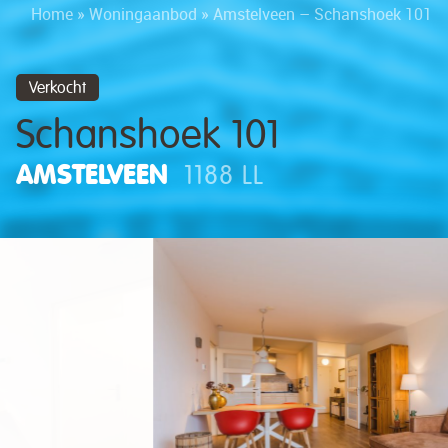
Home
»
Woningaanbod
»
Amstelveen – Schanshoek 101
Verkocht
Schanshoek 101
AMSTELVEEN
1188 LL