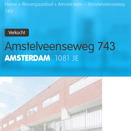
Home
»
Woningaanbod
»
Amsterdam – Amstelveenseweg
743
Verkocht
Amstelveenseweg 743
AMSTERDAM
1081 JE