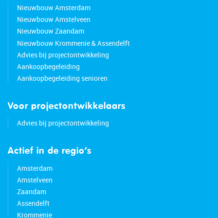
possibilities
Nieuwbouw Amsterdam
• Internal garage for 2 cars with potential for
Nieuwbouw Amstelveen
expansion
Nieuwbouw Zaandam
• Sustainable features: solar panels, solar
Nieuwbouw Krommenie & Assendelft
collectors, air conditioning, heat recovery system
Advies bij projectontwikkeling
• Electric screens on the rear side
Aankoopbegeleiding
• Hardwood staircases on all floors
Aankoopbegeleiding senioren
• Energy label A
Voor projectontwikkelaars
Advies bij projectontwikkeling
Actief in de regio’s
Amsterdam
Amstelveen
Zaandam
Assendelft
Krommenie