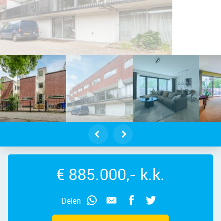
mstelveenseweg 743 – Foto 6
€ 885.000,- k.k.
Delen