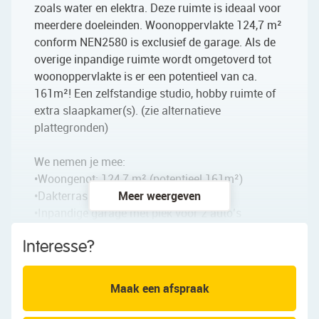
zoals water en elektra. Deze ruimte is ideaal voor
meerdere doeleinden. Woonoppervlakte 124,7 m²
conform NEN2580 is exclusief de garage. Als de
overige inpandige ruimte wordt omgetoverd tot
woonoppervlakte is er een potentieel van ca.
161m²! Een zelfstandige studio, hobby ruimte of
extra slaapkamer(s). (zie alternatieve
plattegronden)
We nemen je mee:
•Woongenot: 124,7 m² (potentieel 161m²)
•Dakterras met vrij uitzicht 23,7m²
Meer weergeven
•Inpandige garage met plek voor 2 auto’s
•Bouwjaar 1998, energielabel A
Interesse?
•4 laags herenhuis gebouwd door Claus en Kaan
architecten
•4 slaapkamers en mogelijkheid tot 5
Maak een afspraak
•Doorzonwoning met schuifpui naar het balkon
•Ruime open keuken met inbouwapparatuur