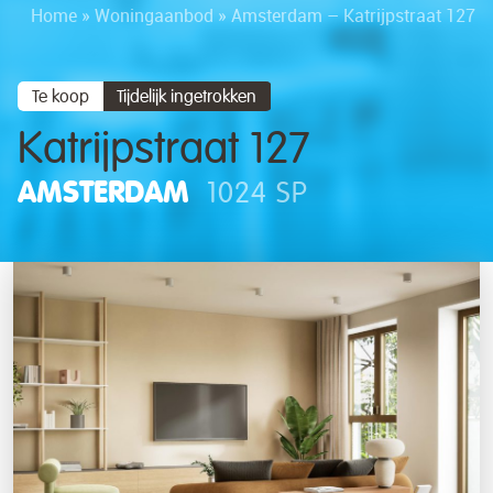
Home
»
Woningaanbod
»
Amsterdam – Katrijpstraat 127
Te koop
Tijdelijk ingetrokken
Katrijpstraat 127
AMSTERDAM
1024 SP