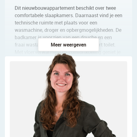
Dit nieuwbouwappartement beschikt over twee
comfortabele slaapkamers. Daarnaast vind je een
technische ruimte met plaats voor een
wasmachine, droger en opbergmogelijkheden. De
badkamer is voorzien van een douche en een
fraai wastafelmeubel, ook is er een apart toilet.
Meer weergeven
Met vloerverwarming en comfortkoeling geniet je
het hele jaar door van een ongekend
comfortniveau. Deze appartementen zijn
ontworpen om aan al je wensen te voldoen,
waarbij comfort en duurzaamheid gecombineerd
worden. Mis deze kans niet om jouw perfecte
thuis te vinden!
Kubus Noord Fase 2 in Amsterdam Noord
Wonen op de plek die bij je past.
Hi, heb je al gehoord van Kubus Noord? Je weet
natuurlijk alláng hoe leuk en bruisend Amsterdam