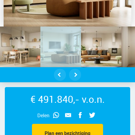
 – Katrijpstraat 127 – Foto 2
€ 491.840,- v.o.n.
Delen
Plan een bezichtiging