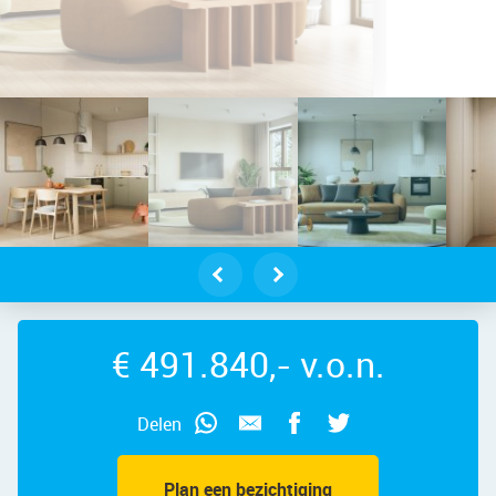
trijpstraat 139 – Foto 2
€ 491.840,- v.o.n.
Delen
Plan een bezichtiging