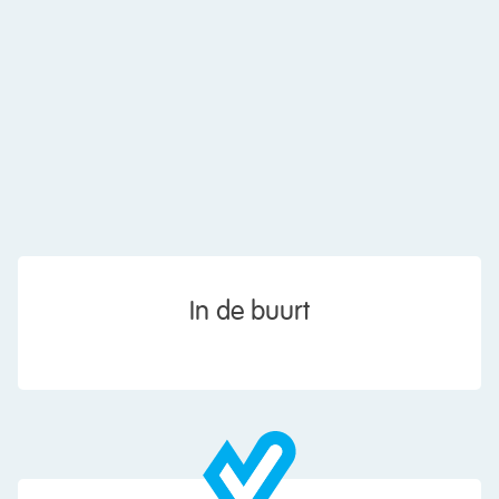
• Gemeenschappelijke fietsenberging
• De genoemde prijzen zijn vrij op naam, inclusief
50 jaar afgekochte erfpachtcanon tot 2074. De
erfpacht is voortdurend.
Interesse?
Schrijf je in op de projectwebsite
https://woneninkubusnoord.nl/
In de buurt