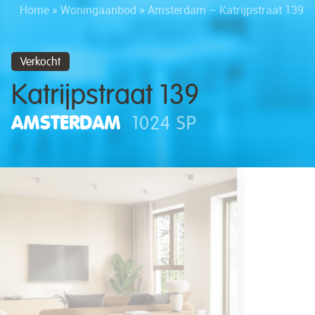
Home
»
Woningaanbod
»
Amsterdam – Katrijpstraat 139
Verkocht
Katrijpstraat 139
AMSTERDAM
1024 SP