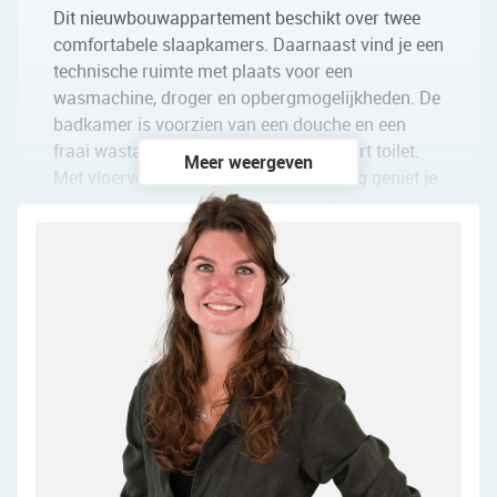
Dit nieuwbouwappartement beschikt over twee
comfortabele slaapkamers. Daarnaast vind je een
technische ruimte met plaats voor een
wasmachine, droger en opbergmogelijkheden. De
badkamer is voorzien van een douche en een
fraai wastafelmeubel, ook is er een apart toilet.
Meer weergeven
Met vloerverwarming en comfortkoeling geniet je
het hele jaar door van een ongekend
comfortniveau. Deze appartementen zijn
ontworpen om aan al je wensen te voldoen,
waarbij comfort en duurzaamheid gecombineerd
worden. Mis deze kans niet om jouw perfecte
thuis te vinden!
Kubus Noord Fase 2 in Amsterdam Noord
Wonen op de plek die bij je past.
Hi, heb je al gehoord van Kubus Noord? Je weet
natuurlijk alláng hoe leuk en bruisend Amsterdam