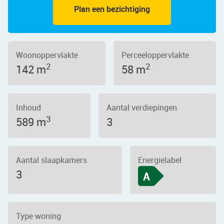
Plan een bezichtiging
Woonoppervlakte
Perceeloppervlakte
2
2
142 m
58 m
Inhoud
Aantal verdiepingen
3
589 m
3
Aantal slaapkamers
Energielabel
3
A
Type woning