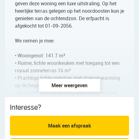
geven deze woning een luxe uitstraling. Op het
heerlijke terras gelegen op het noordoosten kun je
genieten van de ochtendzon. De erfpacht is
afgekocht tot 01-09-2056.
We nemen je mee:
• Woongenot: 141.7 m²
• Ruime, lichte woonkeuken met toegang tot een
royaal zonneterras 16 m²
• Prachtige lichte gietvloer met vloerverwarming
op de begane grond
Meer weergeven
• Geen VvE voor de woning, alles in eigen hand
• Keuken heeft nieuwe inbouwapparatuur (2024)
Interesse?
• Ruim en zeer compleet gezinshuis met 3 maar
mogelijkheid tot 5 slaapkamers
• Badkamer met o.a. een ligbad
Maak een afspraak
• Ruime garage in de kelderruimte met afgesloten
grote bergruimte