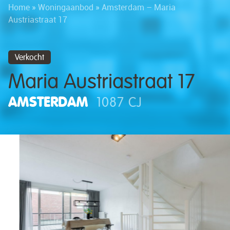
Home
»
Woningaanbod
»
Amsterdam – Maria
Austriastraat 17
Verkocht
Maria Austriastraat 17
AMSTERDAM
1087 CJ