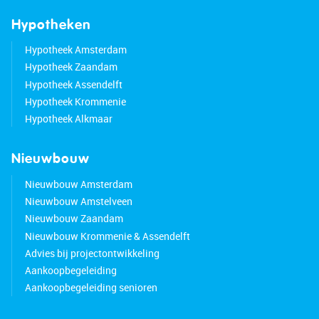
Good to know:
Hypotheken
• Well-maintained, spacious and playfully laid out
Hypotheek Amsterdam
family home
Hypotheek Zaandam
• Three spacious bedrooms and large roof terrace
Hypotheek Assendelft
• Well-insulated. Energy label: A
Hypotheek Krommenie
• Honeywell ecosystem (for takeover)
Hypotheek Alkmaar
• Childcare, schools and supermarket within
walking distance
Nieuwbouw
• Good public transport
• Good access to main roads
Nieuwbouw Amsterdam
• The property is charged with ground lease,
Nieuwbouw Amstelveen
bought off until 01-09-2056
Nieuwbouw Zaandam
Nieuwbouw Krommenie & Assendelft
Advies bij projectontwikkeling
Aankoopbegeleiding
Aankoopbegeleiding senioren