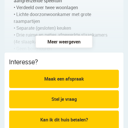
aangrenzende speeltuin
• Verdeeld over twee woonlagen
• Lichte doorzonwoonkamer met grote
raampartijen
• Separate (gesloten) keuken
• Drie ruime en netjes afgewerkte slaapkamers
(4e slaapkamer mogelijk)
Meer weergeven
• Geen bovenburen
• Apart toilet
Interesse?
• Royale zolderverdieping met veel potentie
• Zonnig balkon op het westen met veel privacy
• Berging op de begane grond
Maak een afspraak
• De erfpacht is afgekocht tot en met 1 september
2051
• In 2021 is de erfpacht vastgezet voor de periode
Stel je vraag
na 1 september 2051
Indeling van het appartement
Kan ik dit huis betalen?