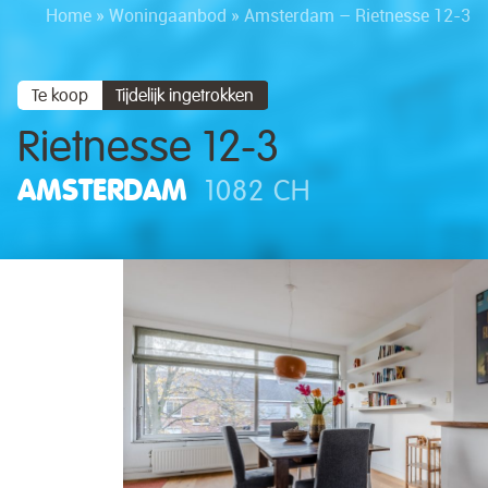
Home
»
Woningaanbod
»
Amsterdam – Rietnesse 12-3
Te koop
Tijdelijk ingetrokken
Rietnesse 12-3
AMSTERDAM
1082 CH