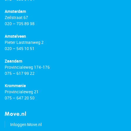
• New washing machine and dryer included
• Private storage unit on the ground floor
Amsterdam
• Energy label: D
Zeilstraat 67
• Leasehold prepaid until 1 September 2051
020 – 705 89 98
Amstelveen
English version
Pieter Lastmanweg 2
020 – 545 10 51
Looking for a spacious, move-in-ready home
close to the Zuidas? This well-maintained and
Zaandam
generously sized maisonette of approximately
Provincialeweg 174-176
109 m² is set on a quiet residential courtyard in
075 – 617 99 22
Buitenveldert and can be occupied immediately,
with the option to take over the existing
Krommenie
appliances, furnishings and household items for
Provincialeweg 21
075 – 647 20 50
a smooth start. It currently offers 3 bedrooms
(possible 4) across two living levels. The
apartment is located on the third and fourth
Move.nl
floors, which are also
Inloggen Move.nl
the top floors of the building, ensuring privacy