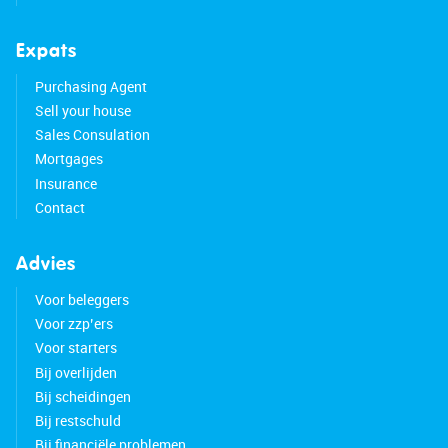
• Located in a very child-friendly neighborhood
• De Saen shopping center within walking
Expats
distance
Purchasing Agent
• Many amenities nearby
Sell your house
• Friendly neighbors
Sales Consulation
• Little direct view of neighbors
Mortgages
• Highways easily accessible
Insurance
• Energy label: A
Contact
• Full ownership
Advies
Voor beleggers
Voor zzp’ers
Voor starters
Bij overlijden
Bij scheidingen
Bij restschuld
Bij financiële problemen