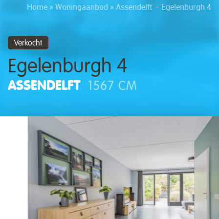
Home
»
Woningaanbod
»
Assendelft – Egelenburgh 4
Verkocht
Egelenburgh 4
ASSENDELFT
1567 CM