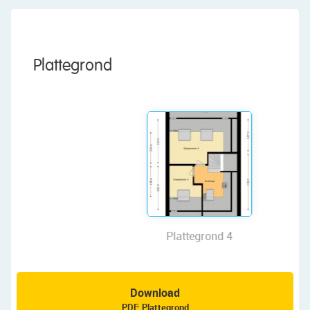
spacious and bright living room, sleek kitchen,
five bedrooms, a neatly maintained bathroom, a
large garage and an attractive garden with plenty
of sun and privacy. With energy label A, solar
Plattegrond
panels and excellent insulation, this house is also
very energy efficient.
And all this in a popular and very child-friendly
neighborhood, close to shops, schools, sports
facilities, public transport and roads. Parking?
You can park right on your own driveway. In
short: a house with all the conveniences, in a
prime location in Assendelft! Let's show you
around:
Plattegrond 4
• Living space: 133 m²
• Excellent maintenance
• Cozy living room with large windows and doors
to the garden
Download
• Air conditioning in the living room and on the
PDF: Plattegrond