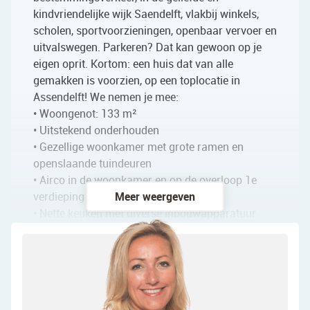
kindvriendelijke wijk Saendelft, vlakbij winkels,
scholen, sportvoorzieningen, openbaar vervoer en
uitvalswegen. Parkeren? Dat kan gewoon op je
eigen oprit. Kortom: een huis dat van alle
gemakken is voorzien, op een toplocatie in
Assendelft! We nemen je mee:
• Woongenot: 133 m²
• Uitstekend onderhouden
• Gezellige woonkamer met grote ramen en
openslaande tuindeuren
• Airco in de woonkamer en op de overloop 1e
verdieping
Meer weergeven
• Nette keuken met diverse inbouwapparatuur
• Vijf keurig afgewerkte slaapkamers
• Royale badkamer met toilet, wastafel, ligbad en
inloopdouche
• Ruime garage
• Zonnige en sfeervolle achtertuin met veel