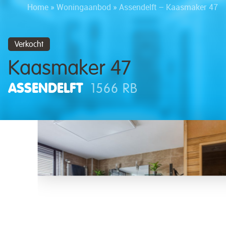
Home
»
Woningaanbod
»
Assendelft – Kaasmaker 47
Verkocht
Kaasmaker 47
ASSENDELFT
1566 RB