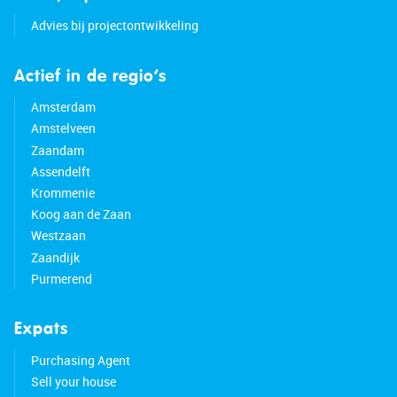
• Many amenities nearby
• Major roads easily accessible
Advies bij projectontwikkeling
• Option to charge your electric car in front of
your door
Actief in de regio’s
• Energy label: A
• Full ownership
Amsterdam
Amstelveen
Zaandam
Assendelft
Krommenie
Koog aan de Zaan
Westzaan
Zaandijk
Purmerend
Expats
Purchasing Agent
Sell your house