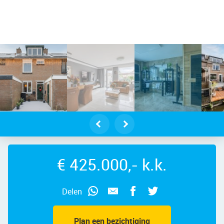
aasmaker 47 – Foto 21
€ 425.000,- k.k.
Delen
Plan een bezichtiging