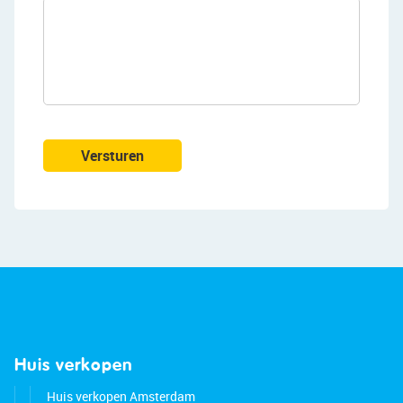
converted into a cozy lounge/work area. The
landing provides access to a practical storage
room and the second bedroom. Like the room on
the first floor, this bedroom is neatly finished.
This floor also has recessed spotlights and
connections for a washing machine and dryer.
Versturen
Garden:
The house has a low-maintenance backyard on
the water. The garden is laid out with tiles and a
deck terrace. There is room for several cozy
seating areas, so you can enjoy the outdoors to
the fullest. You can do so in peace, because the
wooden fences provide plenty of privacy. The
storage room is equipped with two home
batteries with a capacity of no less than 10 kWh.
Huis verkopen
Parking:
Huis verkopen Amsterdam