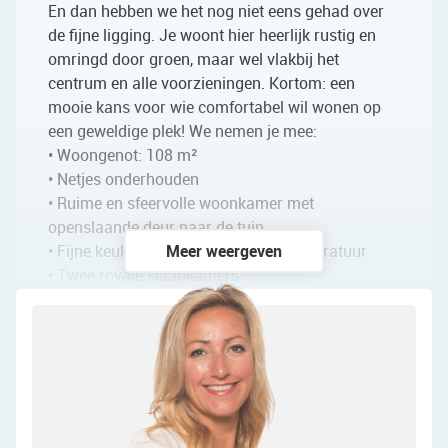
En dan hebben we het nog niet eens gehad over
de fijne ligging. Je woont hier heerlijk rustig en
omringd door groen, maar wel vlakbij het
centrum en alle voorzieningen. Kortom: een
mooie kans voor wie comfortabel wil wonen op
een geweldige plek! We nemen je mee:
• Woongenot: 108 m²
• Netjes onderhouden
• Ruime en sfeervolle woonkamer met
openslaande deur naar de tuin
• Fijne keuken met diverse inbouwapparatuur
Meer weergeven
• Twee royale slaapkamers
• Zeer ruime wellness badkamer met toilet,
dubbele wastafel, ligbad, inloopdouche en sauna
• Dakkapel aan de voor- en achterzijde
• Onderhoudsvriendelijke tuin aan het water met
veel privacy
Indeling van de woning: