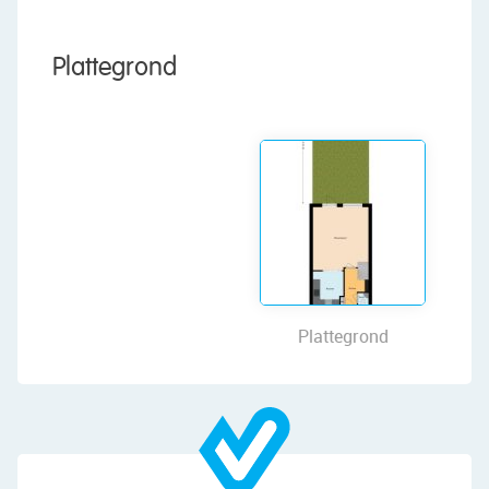
• Well maintained
• Spacious and cozy living room with door to the
garden
Plattegrond
• Nice kitchen with various built-in appliances
• Two spacious bedrooms
• Very spacious wellness bathroom with toilet,
double sink, bathtub, walk-in shower and sauna
• Dormer windows at the front and back
• Low-maintenance garden on the water with lots
of privacy
Layout of the house:
Plattegrond
Ground floor:
Through the neatly landscaped, low-maintenance
front garden, you reach the (bicycle) storage
room and front door of this beautiful house.
Behind the front door is a nicely finished entrance
hall with the meter cupboard, a toilet room with a