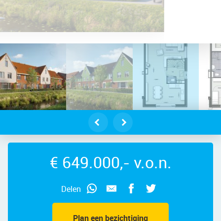
trus 128 – Foto 3
€ 649.000,- v.o.n.
Delen
Plan een bezichtiging