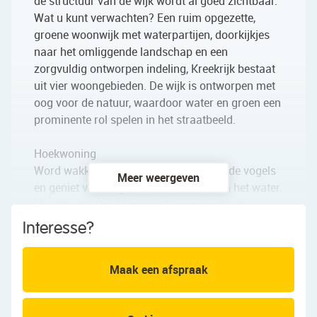
de structuur van de wijk wordt al goed zichtbaar.
Wat u kunt verwachten? Een ruim opgezette,
groene woonwijk met waterpartijen, doorkijkjes
naar het omliggende landschap en een
zorgvuldig ontworpen indeling, Kreekrijk bestaat
uit vier woongebieden. De wijk is ontworpen met
oog voor de natuur, waardoor water en groen een
prominente rol spelen in het straatbeeld.
Hoekwoning
Word wakker met het geluid van fluitende vogels
Meer weergeven
en geniet van lange zomeravonden aan het water.
Hier woont u midden in het groen, in Zaanse
charme.
Interesse?
Stelt u zich eens voor: een prachtig thuis in een
Maak een afspraak
sfeervolle, groene omgeving, waar de charme van
Zaanse architectuur en modern wooncomfort
samenkomen.