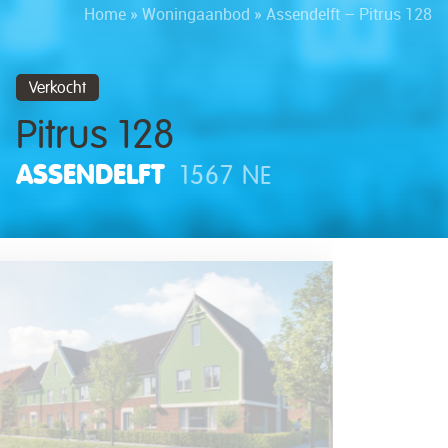
Home
»
Woningaanbod
»
Assendelft – Pitrus 128
Verkocht
Pitrus 128
ASSENDELFT
1567 NE