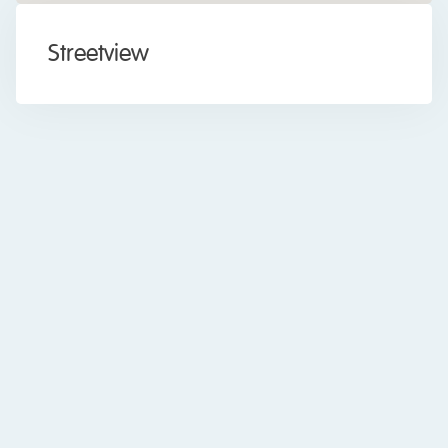
Overig
Streetview
Ja
Permanente bewoning
Uitstekend
Waardering
Uitstekend
Waardering
Voorzieningen
Mechanische ventilatie
Voorzieningen