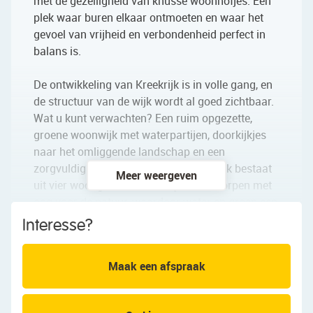
met de gezelligheid van knusse woonhofjes. Een
plek waar buren elkaar ontmoeten en waar het
gevoel van vrijheid en verbondenheid perfect in
balans is.
De ontwikkeling van Kreekrijk is in volle gang, en
de structuur van de wijk wordt al goed zichtbaar.
Wat u kunt verwachten? Een ruim opgezette,
groene woonwijk met waterpartijen, doorkijkjes
naar het omliggende landschap en een
zorgvuldig ontworpen indeling, Kreekrijk bestaat
Meer weergeven
uit vier woongebieden. De wijk is ontworpen met
oog voor de natuur, waardoor water en groen een
prominente rol spelen in het straatbeeld.
Interesse?
Hoekwoning
Maak een afspraak
Word wakker met het geluid van fluitende vogels
en geniet van lange zomeravonden aan het water.
Hier woont u midden in het groen, in Zaanse