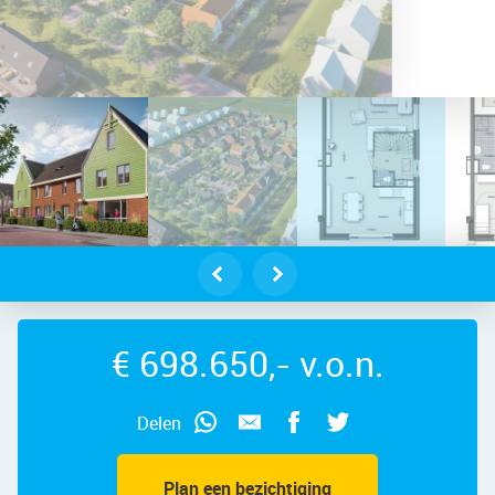
trus 30 – Foto 2
€ 698.650,- v.o.n.
Delen
Plan een bezichtiging