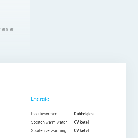
mers en
 van
e buurt.
 of in
annen dag
Energie
deaal
Dubbelglas
Isolatievormen
CV ketel
Soorten warm water
CV ketel
Soorten verwarming