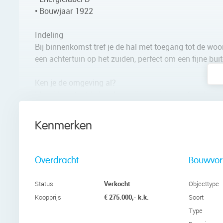
• Bouwjaar 1922
Indeling
Bij binnenkomst tref je de hal met toegang tot de w
een achtertuin op het zuiden, perfect om een fijne bui
Ken je de omgeving al?
IJmuiden staat bekend om zijn maritieme sfeer, leven
winkels, supermarkten en diverse eetgelegenheden. Vo
Kenmerken
Natuurliefhebbers en buitenmensen kunnen hun hart op
het uitgestrekte Nationaal Park Zuid-Kennemerland. H
aan zee. Ook de jachthaven en het recreatiegebied S
Overdracht
Bouwvo
Met goede verbindingen naar Haarlem en Amsterdam vi
Verkocht
Status
Objecttype
gelegen voor rustzoekers, maar ook voor forenzen die
€ 275.000,- k.k.
Koopprijs
Soort
Type
Voor wie?