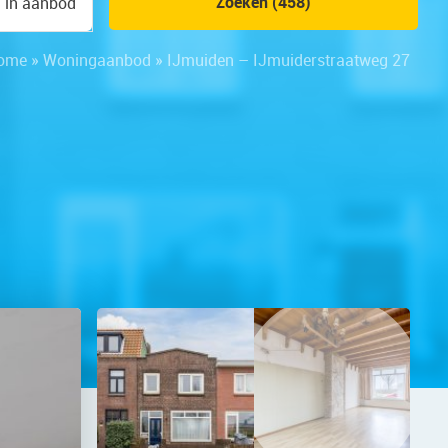
Zoeken (458)
n in aanbod
ome
»
Woningaanbod
»
IJmuiden – IJmuiderstraatweg 27