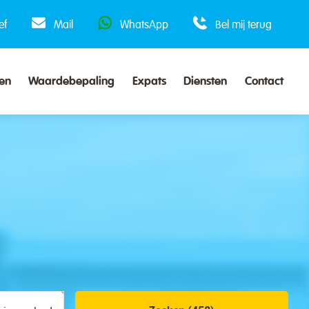
ef
Mail
WhatsApp
Bel mij terug
en
Waardebepaling
Expats
Diensten
Contact