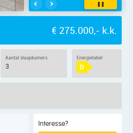
❚❚
€ 275.000,- k.k.
Aantal slaapkamers
Energielabel
3
D
Interesse?