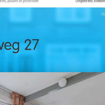
Uitgebreid zoeke
H
weg 27