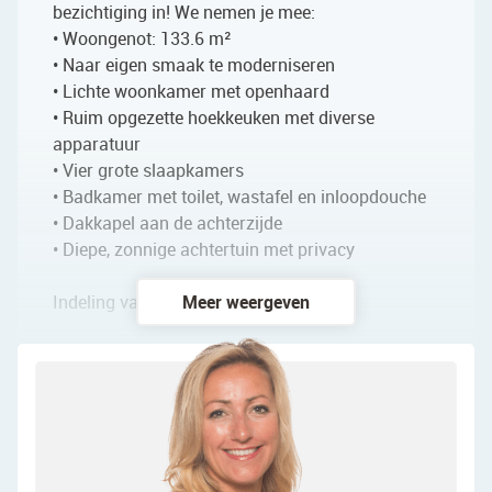
bezichtiging in! We nemen je mee:
• Woongenot: 133.6 m²
• Naar eigen smaak te moderniseren
• Lichte woonkamer met openhaard
• Ruim opgezette hoekkeuken met diverse
apparatuur
• Vier grote slaapkamers
• Badkamer met toilet, wastafel en inloopdouche
• Dakkapel aan de achterzijde
• Diepe, zonnige achtertuin met privacy
Indeling van de woning:
Meer weergeven
Begane grond:
Via de netjes verzorgde voortuin, die is ingericht
met zowel tegels als groen, bereik je de overdekte
voordeur van de woning. Achter de voordeur
bevindt zich een ruime entreehal. Vanuit hier is er
toegang tot een toiletruimte met zwevend toilet en