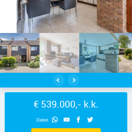
menie – Ganimedesstraat 16, 1562 
€ 539.000,- k.k.
Delen