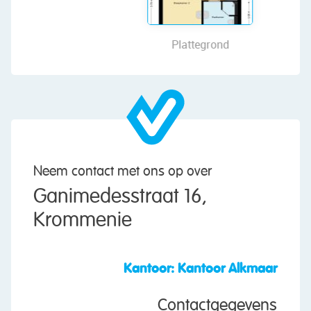
wooden ceiling. Storage space has been created
on both sides.
Plattegrond
Garden:
The house features a deep, neatly landscaped
backyard facing southwest. The garden is
attractively landscaped with a combination of
decorative paving, gravel and various plants.
There is space for a few cozy seating areas.
Thanks to its favorable southwest-facing
Neem contact met ons op over
location, you can enjoy the sun here all day long.
Ganimedesstraat 16,
The excellent sheltering provides plenty of
Krommenie
privacy, making this a wonderful spot to relax,
sunbathe or enjoy a meal outdoors with family
and friends. At the back is a large storage shed
Kantoor: Kantoor Alkmaar
with space for bicycles and garden tools. The
garden is accessible via a back entrance.
Contactgegevens