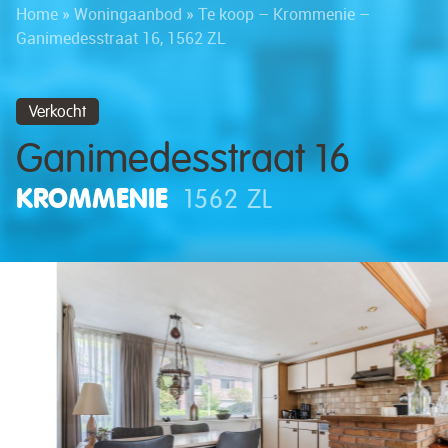
Home
»
Woningaanbod
»
Te koop – Krommenie –
Ganimedesstraat 16, 1562 ZL
Verkocht
Ganimedesstraat 16
KROMMENIE
1562 ZL