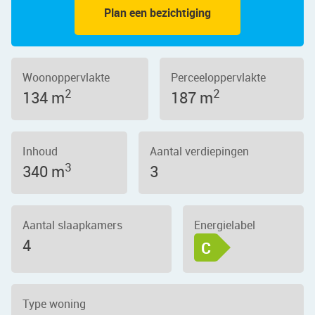
Plan een bezichtiging
Woonoppervlakte
Perceeloppervlakte
2
2
134 m
187 m
Inhoud
Aantal verdiepingen
3
340 m
3
Aantal slaapkamers
Energielabel
4
C
Type woning