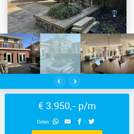
laan 6, 1187 WT – Foto
r - Amstelveen – Renate Rubinstein
€ 3.950,- p/m
Delen