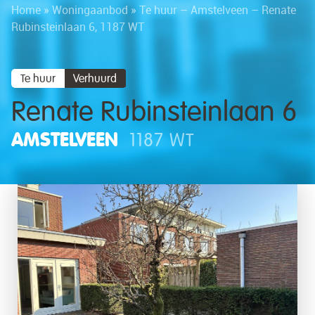
Home
»
Woningaanbod
»
Te huur – Amstelveen – Renate
Rubinsteinlaan 6, 1187 WT
Te huur
Verhuurd
Renate Rubinsteinlaan 6
AMSTELVEEN
1187 WT