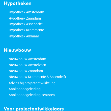
At the rear of the garden, there is a detached
Hypotheken
shed, ideal for storing bicycles and garden
Hypotheek Amsterdam
equipment.
Hypotheek Zaandam
Hypotheek Assendelft
Are you familiar with the area?
Hypotheek Krommenie
This home is located in the popular and green
Hypotheek Alkmaar
residential area of Westwijk in Amstelveen, known
for its peaceful character and excellent amenities.
Nieuwbouw
Shops, schools, sports facilities and public
Nieuwbouw Amsterdam
transport — including tram connections to
Nieuwbouw Amstelveen
Amsterdam — are all within short distance. Major
Nieuwbouw Zaandam
roads are also easily accessible, allowing you to
Nieuwbouw Krommenie & Assendelft
reach Amsterdam and other destinations quickly.
Advies bij projectontwikkeling
Aankoopbegeleiding
Good to know:
Aankoopbegeleiding senioren
• Spacious and comfortable semi-detached home
• Located in a quiet, green and family-friendly
Voor projectontwikkelaars
neighborhood