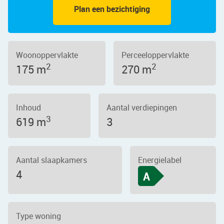
Plan een bezichtiging
Woonoppervlakte
Perceeloppervlakte
2
2
175 m
270 m
Inhoud
Aantal verdiepingen
3
619 m
3
Aantal slaapkamers
Energielabel
4
A
Type woning