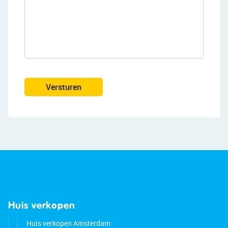
The spacious living room immediately stands out
due to its large windows and pleasant natural
light. The open-plan kitchen connects seamlessly
to the living area, making it ideal for both
everyday living and entertaining guests.
Versturen
First floor:
This floor features three spacious and well-
proportioned bedrooms. All rooms are
generously sized and offer plenty of possibilities
for a family or for creating a home office.
The bathroom is fully equipped and includes a
bathtub, shower and double washbasin. In
addition, there is a second separate toilet on this
floor, adding extra comfort.
Huis verkopen
Huis verkopen Amsterdam