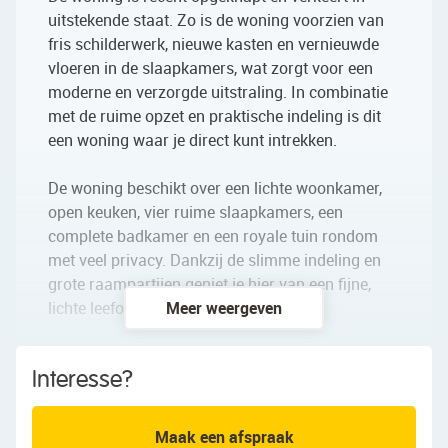
uitstekende staat. Zo is de woning voorzien van
fris schilderwerk, nieuwe kasten en vernieuwde
vloeren in de slaapkamers, wat zorgt voor een
moderne en verzorgde uitstraling. In combinatie
met de ruime opzet en praktische indeling is dit
een woning waar je direct kunt intrekken.
De woning beschikt over een lichte woonkamer,
open keuken, vier ruime slaapkamers, een
complete badkamer en een royale tuin rondom
met veel privacy. Dankzij de slimme indeling en
grote raampartijen geniet je hier van een fijne,
lichte leefomgeving. We nemen je mee:
Meer weergeven
• Royale twee-onder-een-kapwoning
Interesse?
• Gelegen in het geliefde Westwijk (Amstelveen)
• Recent gerenoveerd: o.a. schilderwerk, kasten en
vloeren vernieuwd
Maak een afspraak