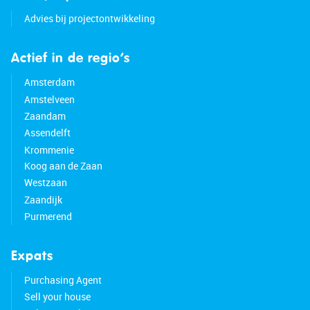
• Four bedrooms and three full floors
Advies bij projectontwikkeling
• Generous garden with plenty of privacy
• Detached storage shed
Actief in de regio’s
• Excellent accessibility and close to all amenities
• One-year lease with the option to renew
Amsterdam
Amstelveen
Zaandam
Assendelft
Krommenie
Koog aan de Zaan
Westzaan
Zaandijk
Purmerend
Expats
Purchasing Agent
Sell your house