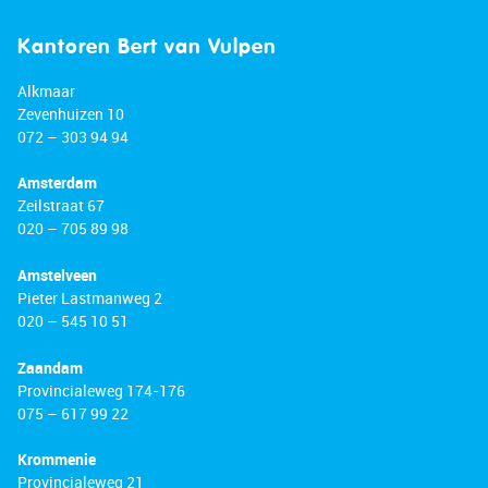
walking distance. Nearby highways A4, A5, A9
and A10 also provide quick access to
Kantoren Bert van Vulpen
surrounding cities by car.
Alkmaar
Zevenhuizen 10
Good to know:
072 – 303 94 94
• Well-maintained house with a sheltered
backyard
Amsterdam
• Pleasant natural light
Zeilstraat 67
• 14 solar panels installed
020 – 705 89 98
• Underfloor heating on the ground floor
• Located in a sought-after neighborhood
Amstelveen
• Many amenities in the immediate vicinity
Pieter Lastmanweg 2
020 – 545 10 51
• Major highways easily accessible
• Energy label: A
Zaandam
• Full ownership
Provincialeweg 174-176
075 – 617 99 22
Krommenie
Provincialeweg 21