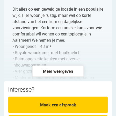
Dit alles op een geweldige locatie in een populaire
wijk. Hier woon je rustig, maar wel op korte
afstand van het centrum en dagelijkse
voorzieningen. Kortom: een unieke kans voor wie
comfortabel wil wonen op een toplocatie in
Aalsmeer! We nemen je mee:
• Woongenot: 143 m²
• Royale woonkamer met houtkachel
• Ruim opgezette keuken met diverse
inbouwapparatuur
• Vier grote slaapkamers
Meer weergeven
• Moderne badkamer met wastafel, ligbad en
inloopdouche
Interesse?
• Separaat toilet op de eerste verdieping
• Airconditioning (3x) en Zonnepanelen (14x)
• Dakkapel aan de voorzijde
Maak een afspraak
• Diepe, onderhoudsvriendelijke tuin met veel
privacy (ZUIDWEST)