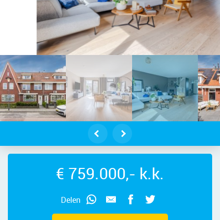
meer – Karperstraat 118, 1432 PB – 
€ 759.000,- k.k.
Delen