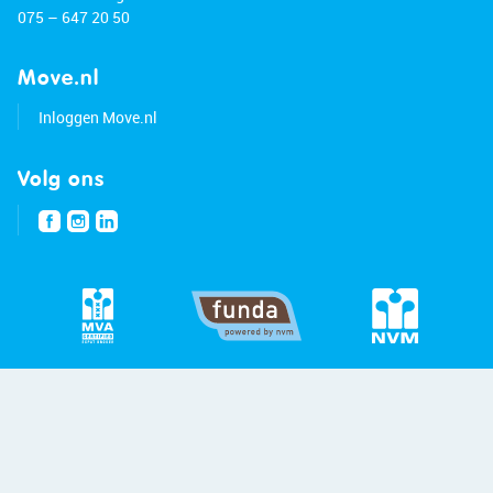
075 – 647 20 50
Move.nl
Inloggen Move.nl
Volg ons
© 2026 - Bert van Vulpen
Privacybeleid
Disclaimer
Site:
Blitskikker