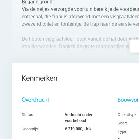
Begane grond:
Via de netjes verzorgde voortuin bereik je de voord
entreehal, die fraai is afgewerkt met een visgraatvloer
zwevend toilet en fonteintje, de trap naar de eerste 
De houten visgraatvloer loopt vanuit de hal door in
strakke wanden. Dankzij de grote raampartijen en ope
De open keuken bevindt zich aan de voorzijde van de
uitgevoerd met staalgrijze fronten en witte werkbla
vaatwasser, Bora inductie fornuis, oven, koelkast, vri
Kenmerken
Eerste verdieping:
Op deze verdieping vind je de eerste drie slaapkame
Overdracht
Bouwvo
aan de voorzijde. Alle kamers zijn voorzien van een 
deze ruimtes van een prettige lichtinval.
Verkocht onder
Status
Objecttype
voorbehoud
Soort
De nette badkamer is in verschillende kleuren betegel
€ 719.000,- k.k.
Koopprijs
Type
inloopdouche.