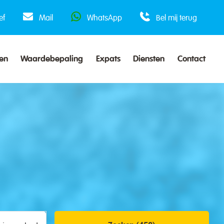
ef
Mail
WhatsApp
Bel mij terug
en
Waardebepaling
Expats
Diensten
Contact