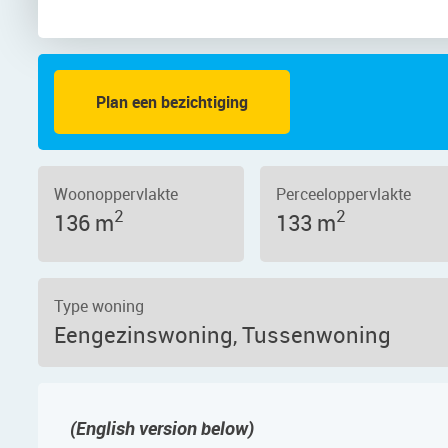
Plan een bezichtiging
aat 34, 1432 PA – Foto 2
Woonoppervlakte
Perceeloppervlakte
2
2
136 m
133 m
Type woning
Eengezinswoning, Tussenwoning
(English version below)