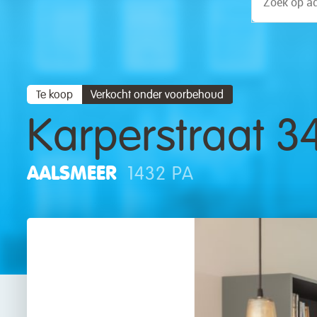
Te koop
Verkocht onder voorbehoud
Karperstraat 3
AALSMEER
1432 PA