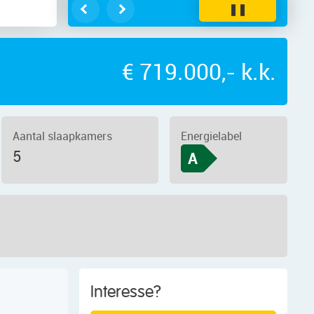
❚❚
€ 719.000,- k.k.
Aantal slaapkamers
Energielabel
5
A
Interesse?