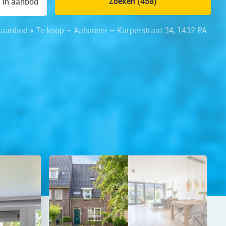
Zoeken (458)
n in aanbod
gaanbod
»
Te koop – Aalsmeer – Karperstraat 34, 1432 PA