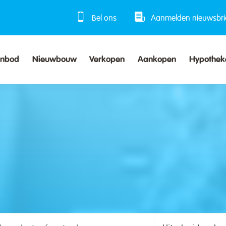
Bel ons
Aanmelden nieuwsbri
anbod
Nieuwbouw
Verkopen
Aankopen
Hypothek