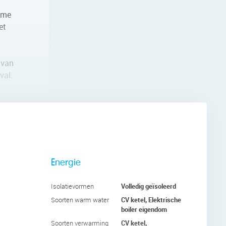
uime
et
 van
val.
n
nder een
 en één
Energie
ofiteren
Volledig geïsoleerd
Isolatievormen
CV ketel, Elektrische
Soorten warm water
ligbad en
boiler eigendom
CV ketel,
Soorten verwarming