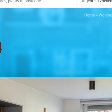
Uitgebreid zoeke
Home
»
Wonin
4