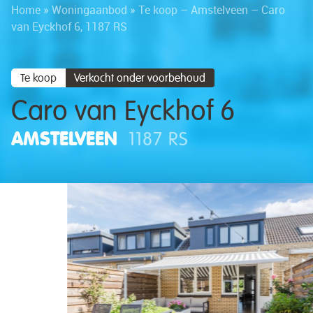
Home
»
Woningaanbod
»
Te koop – Amstelveen – Caro
van Eyckhof 6, 1187 RS
Te koop
Verkocht onder voorbehoud
Caro van Eyckhof 6
AMSTELVEEN
1187 RS