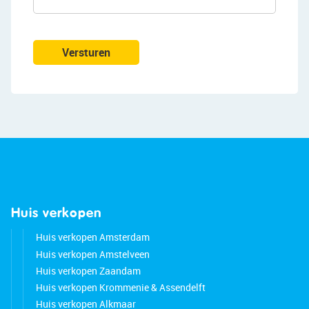
layout with a peaceful setting and unobstructed
views at the front.
Versturen
Since 2021, the property has been thoroughly
renovated and modernized. In addition, it has
been extended and fitted with two dormer
windows, providing extra living space and plenty
of natural light. With a bedroom and bathroom on
the ground floor, the home is also suitable for
lifelong living.
Features
Huis verkopen
• Living area approx. 87,2 m²
Huis verkopen Amsterdam
• Plot size 137 m²
Huis verkopen Amstelveen
• Fully renovated since 2021
Huis verkopen Zaandam
• Extension and double dormer
Huis verkopen Krommenie & Assendelft
• 4 bedrooms
Huis verkopen Alkmaar