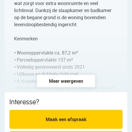
wat zorgt voor extra woonruimte en veel
lichtinval. Dankzij de slaapkamer en badkamer
op de begane grond is de woning bovendien
levensloopbestendig ingericht.
Kenmerken
• Woonoppervlakte ca. 87,2 m²
• Perceeloppervlakte 137 m²
• Volledig gerenoveerd sinds 2021
• Uitbouw en dubbele dakkapel
• 4 slaapkamers
Meer weergeven
• Slaapkamer en badkamer op de begane grond
• Levensloopbestendig wonen
Interesse?
• Zonnige achtertuin op het zuiden
• Vrij uitzicht aan de voorzijde
• 9 zonnepanelen
Maak een afspraak
• 2 airco’s
• Energielabel A