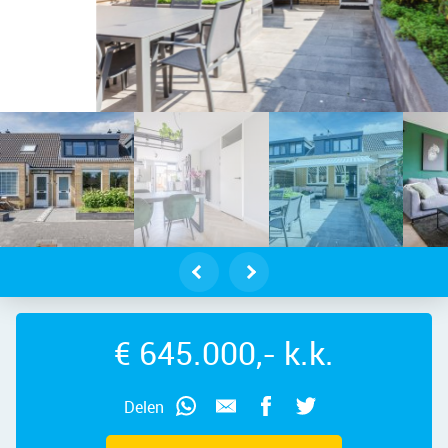
elveen – Caro van Eyckhof 6, 1187 
€ 645.000,- k.k.
Delen