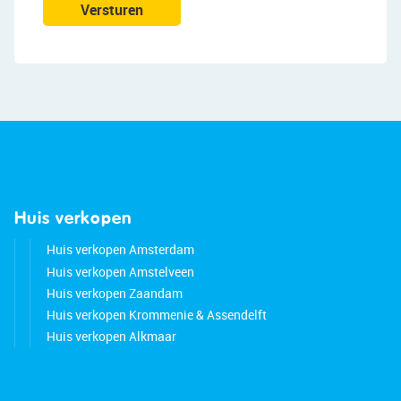
Amsterdam. By car, you can quickly reach the A2,
Versturen
A4, A9 or A10.
Good to know:
• Comfortable maisonette
• Pleasant natural light
• Plastic window frames
• Protected cityscape
• Located in a popular and green neighborhood
• City center and the Zuidas within cycling
distance
Huis verkopen
• Many amenities nearby
Huis verkopen Amsterdam
• Major highways easily accessible
Huis verkopen Amstelveen
• Energy label: A
Huis verkopen Zaandam
• Servicecosts p/m: € 78,--
Huis verkopen Krommenie & Assendelft
Huis verkopen Alkmaar