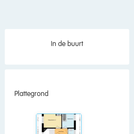
and daily amenities nearby. Can you already
picture yourself living here? Then come take a
look soon! Let us show you around:
• Living space: 85 m²
• Two floors
• Bright living room with fireplace
In de buurt
• Neat corner kitchen with various built-in
appliances
• Two full-sized bedrooms
• Nice bathroom with sink and bathtub
• Two toilets
Layout of the apartment:
Plattegrond
First floor:
The entrance to the apartment is on the first floor.
Behind the front door, you will find the entrance
hall with the meter cupboard and access to a