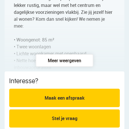
lekker rustig, maar wel met het centrum en
dagelijkse voorzieningen vlakbij. Zie jij jezelf hier
al wonen? Kom dan snel kijken! We nemen je
mee:
• Woongenot: 85 m²
• Twee woonlagen
• Lichte woonkamer met openhaard
• Nette hoekkeuken met diverse
Meer weergeven
inbouwapparatuur
• Twee volwaardige slaapkamers
Interesse?
• Fijne badkamer met wastafel en ligbad
• Twee toiletten
• Gemeenschappelijk parkeerterrein aanwezig
Maak een afspraak
Indeling van het appartement:
Stel je vraag
Eerste verdieping: