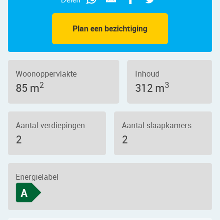
Plan een bezichtiging
Woonoppervlakte
Inhoud
2
3
85 m
312 m
Aantal verdiepingen
Aantal slaapkamers
2
2
Energielabel
A