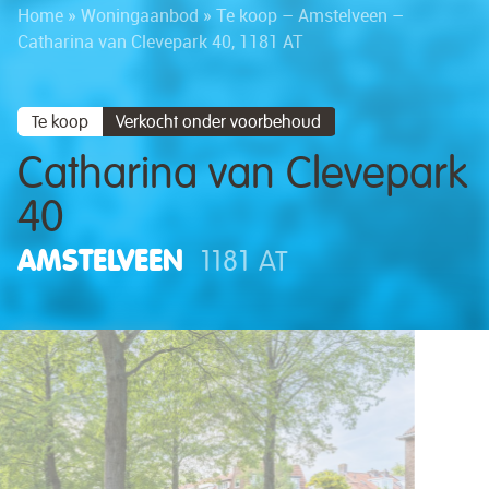
Home
»
Woningaanbod
»
Te koop – Amstelveen –
Catharina van Clevepark 40, 1181 AT
Te koop
Verkocht onder voorbehoud
Catharina van Clevepark
40
AMSTELVEEN
1181 AT