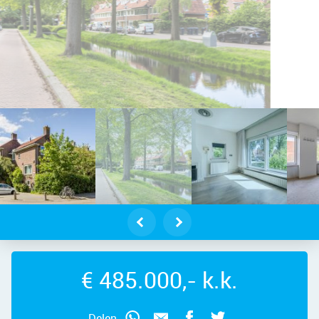
elveen – Catharina van Clevepark 4
€ 485.000,- k.k.
Delen