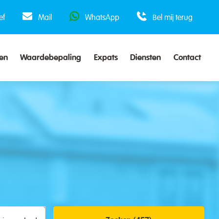
ef
Mail
WhatsApp
Bel mij terug
en
Waardebepaling
Expats
Diensten
Contact