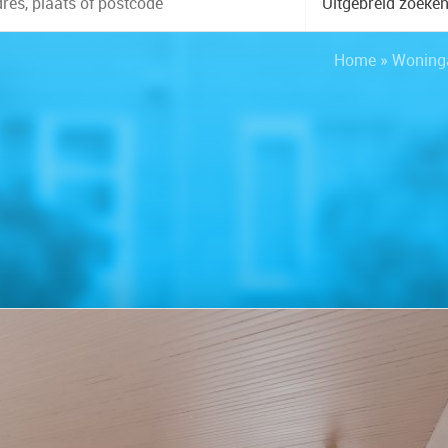
Uitgebreid zoeke
Home
»
Woning