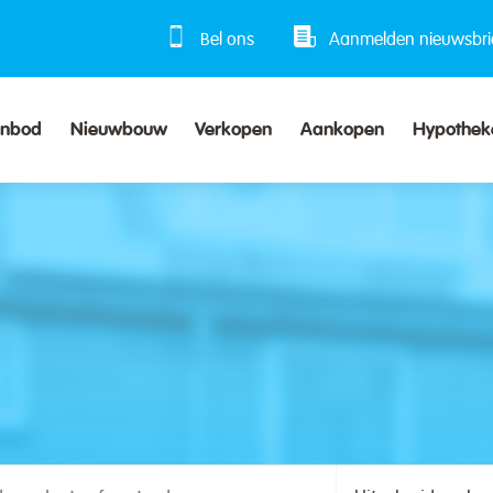
Bel ons
Aanmelden nieuwsbri
anbod
Nieuwbouw
Verkopen
Aankopen
Hypothek