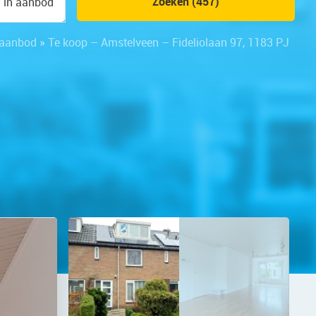
Zoeken (457)
n in aanbod
aanbod
»
Te koop – Amstelveen – Fideliolaan 97, 1183 PJ