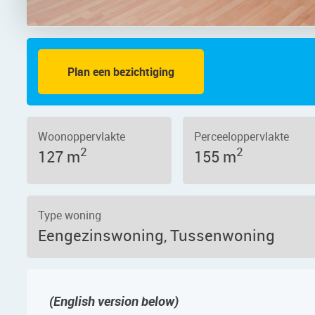
Plan een bezichtiging
aan 97, 1183 PJ – Foto 2
Woonoppervlakte
Perceeloppervlakte
2
2
127 m
155 m
Type woning
Eengezinswoning, Tussenwoning
(English version below)