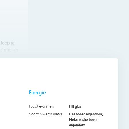
 loop je
eintje, en
stucwerk.
ap, oven
Energie
d je
HR glas
Isolatievormen
Gasboiler eigendom,
Soorten warm water
Elektrische boiler
eigendom
fgewerkt