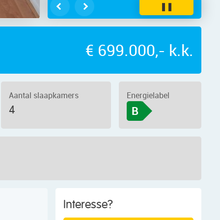
❚❚
€ 699.000,- k.k.
Aantal slaapkamers
Energielabel
4
B
Interesse?