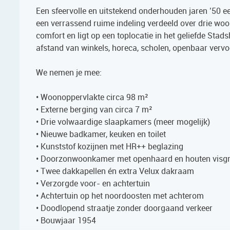
Een sfeervolle en uitstekend onderhouden jaren ’50 
een verrassend ruime indeling verdeeld over drie w
comfort en ligt op een toplocatie in het geliefde Sta
afstand van winkels, horeca, scholen, openbaar vervoe
We nemen je mee:
• Woonoppervlakte circa 98 m²
• Externe berging van circa 7 m²
• Drie volwaardige slaapkamers (meer mogelijk)
• Nieuwe badkamer, keuken en toilet
• Kunststof kozijnen met HR++ beglazing
• Doorzonwoonkamer met openhaard en houten visgr
• Twee dakkapellen én extra Velux dakraam
• Verzorgde voor- en achtertuin
• Achtertuin op het noordoosten met achterom
• Doodlopend straatje zonder doorgaand verkeer
• Bouwjaar 1954