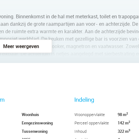
woning. Binnenkomst in de hal met meterkast, toilet en trapopg
 aan dankzij de grote raampartijen aan voor- en achterzijde. De
en de ruimte extra warmte en karakter. Aan de achterzijde bevin
composiet werkblad. De keuken met gezellige bar is voorzien van 
uis, oven, afzuigkap, Quooker, magnetron en vaatwasser. Zowel
Meer weergeven
eikbaar. De achtertuin is netjes aangelegd met sierbestrating e
kraan en handige achterom.
pkamers en een comfortabele badkamer. De royale slaapkamer a
 Frans balkon, wat zorgt voor veel licht en een fijne sfeer. De
oopdouche met regendouche, wastafelmeubel, designradiator en t
rm
Indeling
n opstelplaats voor wasmachine en droger. Dankzij de efficiënt
.
2
Woonhuis
98 m
Woonoppervlakte
2
Eengezinswoning
142 m
Perceel oppervlakte
3
Tussenwoning
322 m
Inhoud
 woning. Door de geplaatste dakkapellen aan zowel de voor- al