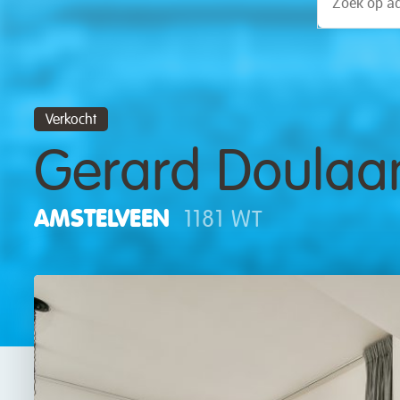
Verkocht
Gerard Doulaa
AMSTELVEEN
1181 WT