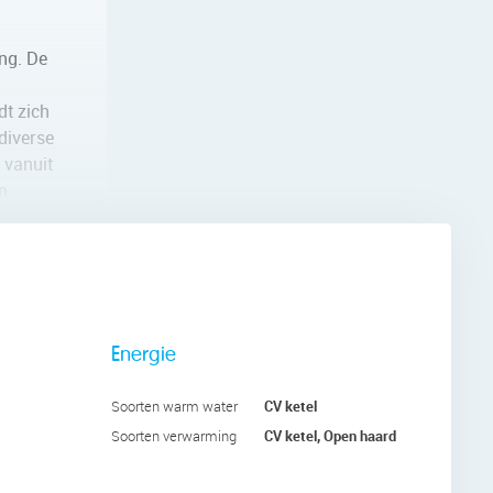
ang. De
dt zich
diverse
 vanuit
n
an de
 moderne
oilet.
Energie
e
CV ketel
Soorten warm water
CV ketel, Open haard
Soorten verwarming
s