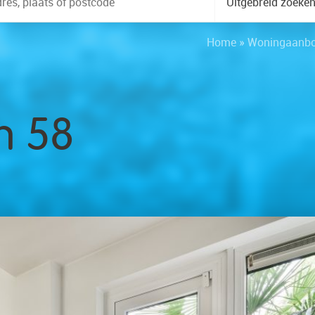
Uitgebreid zoeke
Home
»
Woningaanb
n 58