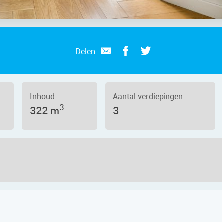
Delen
telveen – Gerard Doulaan 58, 1181 
Inhoud
Aantal verdiepingen
3
322 m
3