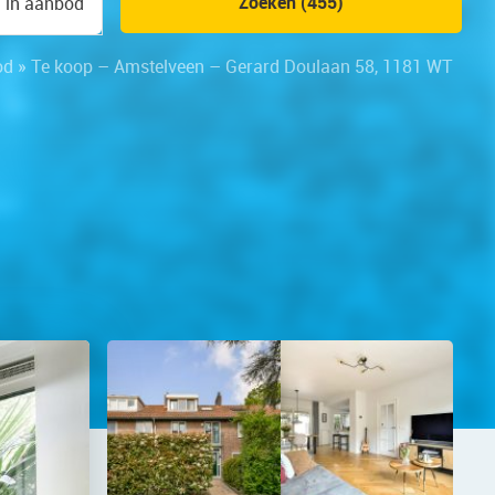
Zoeken (455)
n in aanbod
od
»
Te koop – Amstelveen – Gerard Doulaan 58, 1181 WT