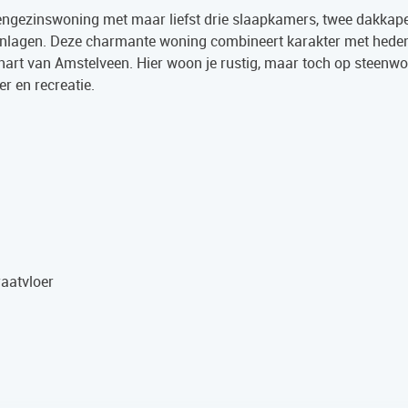
eengezinswoning met maar liefst drie slaapkamers, twee dakkape
oonlagen. Deze charmante woning combineert karakter met hed
dshart van Amstelveen. Hier woon je rustig, maar toch op steenw
r en recreatie.
aatvloer