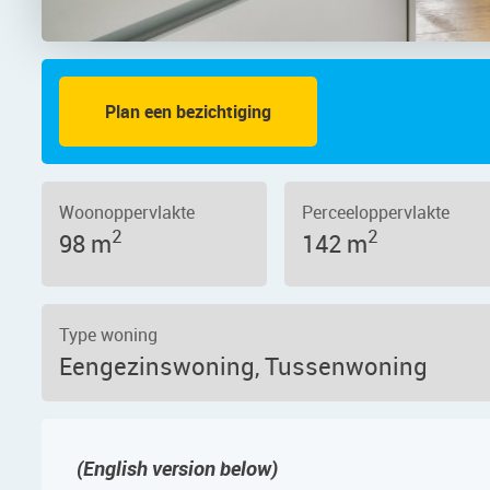
Plan een bezichtiging
– Foto 3
Te koop - Ams
Woonoppervlakte
Perceeloppervlakte
2
2
98 m
142 m
Type woning
Eengezinswoning, Tussenwoning
(English version below)