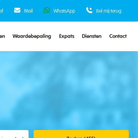
ef
Mail
WhatsApp
Bel mij terug
en
Waardebepaling
Expats
Diensten
Contact