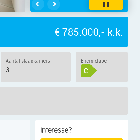
❚❚
€ 785.000,- k.k.
WT – Foto 4
Aantal slaapkamers
Energielabel
3
C
Interesse?