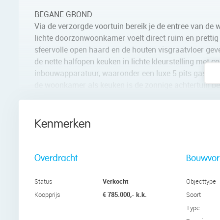
BEGANE GROND
Via de verzorgde voortuin bereik je de entree van de 
lichte doorzonwoonkamer voelt direct ruim en prettig
sfeervolle open haard en de houten visgraatvloer gev
de nette halfopen keuken in lichte kleurstelling met 
inbouwapparatuur, waaronder een luxe 5 pits gasforn
de woonkamer als keuken is de zonnige achtertuin ber
beschikt over een stenen berging met elektra, buiten
EERSTE VERDIEPING
Kenmerken
De eerste verdieping beschikt over twee ruime slaa
voorzijde heeft openslaande deuren naar een charmant
badkamer is luxe uitgevoerd en voorzien van een inl
Overdracht
Bouwvo
Daarnaast is er praktische bergruimte aanwezig én ee
indeling voelt deze verdieping ruim en functioneel aan
Verkocht
Status
Objecttype
€ 785.000,- k.k.
Koopprijs
Soort
TWEEDE VERDIEPING
Type
De tweede verdieping is een grote meerwaarde van de