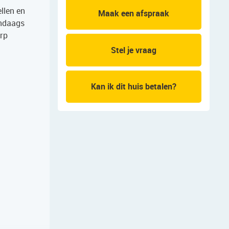
llen en
Maak een afspraak
endaags
orp
Stel je vraag
Kan ik dit huis betalen?