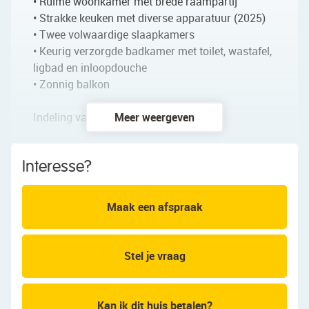
• Ruime woonkamer met brede raampartij
• Strakke keuken met diverse apparatuur (2025)
• Twee volwaardige slaapkamers
• Keurig verzorgde badkamer met toilet, wastafel,
ligbad en inloopdouche
• Zonnig balkon
Indeling van het appartement:
Meer weergeven
Begane grond:
Interesse?
Gezamenlijke entree met brievenbussen,
trappenhuis en lift.
Maak een afspraak
Verdieping:
Achter de voordeur van het appartement bevindt
zich een kleine entreehal met de meterkast en
Stel je vraag
toegang tot de tweede hal. Vanuit de tweede hal
zijn alle vertrekken bereikbaar. De woonkamer
vormt het hart van het appartement en biedt
Kan ik dit huis betalen?