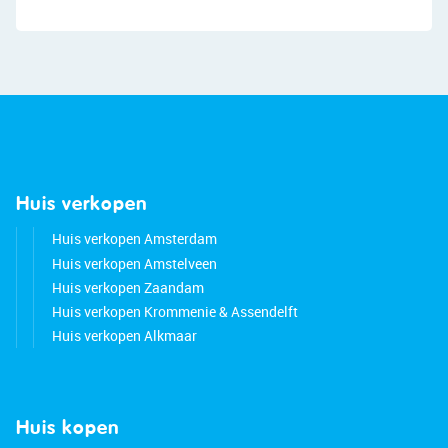
• Mechanical ventilation in bathroom
• Storage room in the complex
• Shops just a stone’s throw away
• Many amenities in the neighborhood
• Major highways easily accessible
• Active homeowners’ association
• Energy label: C
• Full ownership
• Servicecosts € 322 p/m of which €73 is an
Huis verkopen
advance payment for heating costs
Huis verkopen Amsterdam
Huis verkopen Amstelveen
Huis verkopen Zaandam
Huis verkopen Krommenie & Assendelft
Huis verkopen Alkmaar
Huis kopen