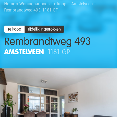
Home
»
Woningaanbod
»
Te koop – Amstelveen –
Rembrandtweg 493, 1181 GP
Te koop
Tijdelijk ingetrokken
Rembrandtweg 493
AMSTELVEEN
1181 GP