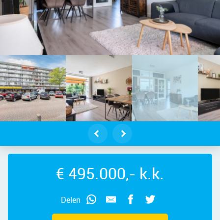
mstelveen – Rembrandtweg 493, 118
€ 495.000,- k.k.
Delen