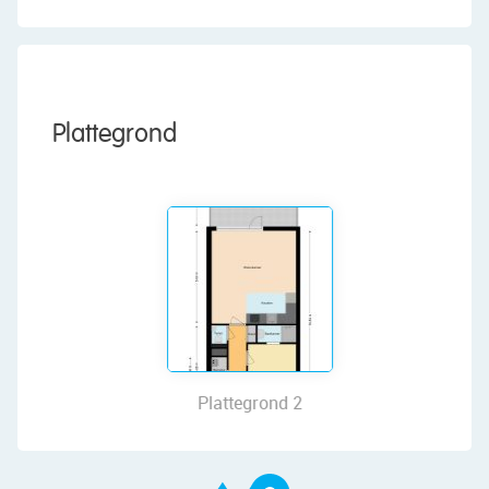
Ground floor:
The apartment is located on the ground floor.
Upon entering, you are welcomed into an
elongated entrance hall, beautifully finished with
herringbone flooring. From the hall, you have
Plattegrond
access to the meter cupboard, a storage room
with a washing machine connection, a toilet room
with a floating toilet and sink, a storage closet,
and the living room.
The flooring in the hall continues into the living
room and bedroom. The living room forms the
heart of the apartment and feels wonderfully light
and spacious thanks to the large windows. At the
back, a door opens onto a large terrace.
Plattegrond 2
The open kitchen (2020) features a corner layout
and has a sleek design with white cabinets and a