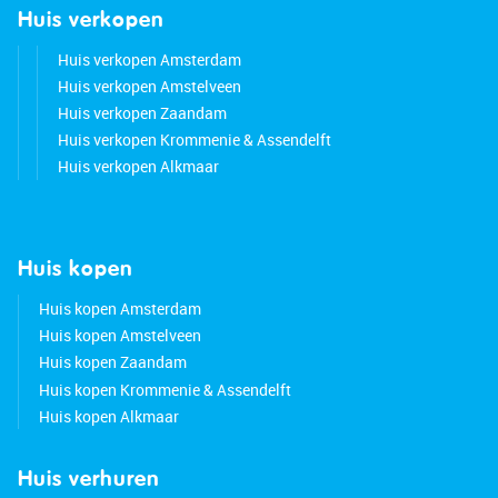
By car, the A4, A9 and A10 highways are just a
Huis verkopen
few minutes away.
Huis verkopen Amsterdam
Good to know:
Huis verkopen Amstelveen
• Move-in ready 2-bedroom apartment with a
Huis verkopen Zaandam
lovely terrace
Huis verkopen Krommenie & Assendelft
• Fully insulated and HR++ glass
Huis verkopen Alkmaar
• Heat pump included
• Underfloor heating throughout
• Mechanical ventilation included
• Accessible for seniors or people with disabilities
Huis kopen
• (Private) storage available
Huis kopen Amsterdam
• Located in a popular neighborhood
Huis kopen Amstelveen
• Shopping center within walking distance
Huis kopen Zaandam
• Major highways easily accessible
Huis kopen Krommenie & Assendelft
• Energy label: A++
Huis kopen Alkmaar
• Full ownership
• Servicecosts p/m: € 141
Huis verhuren