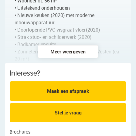
• Woongenot: 56 m²
• Uitstekend onderhouden
• Nieuwe keuken (2020) met moderne
inbouwapparatuur
• Doorlopende PVC visgraat vloer(2020)
• Strak stuc- en schilderwerk (2020)
• Badkamer ensuite
• Zonneterras met privacy op het ZuidWesten (ca.
Meer weergeven
20 m²)
• Vloerverwarming-koeling
Interesse?
• Energielabel A++
• Het appartement heeft een eigen entree en
omdat de lift niet gebruikt hoeft te worden, ook
Maak een afspraak
lagere servicekosten
Indeling van het appartement:
Stel je vraag
Begane grond:
Het appartement bevindt zich op de begane
Brochures