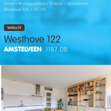
Home
»
Woningaanbod
»
Te koop – Amstelveen –
Westhove 122, 1187 DB
Verkocht
Westhove 122
AMSTELVEEN
1187 DB