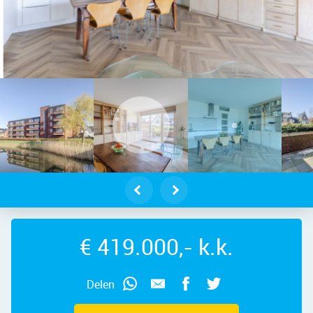
elveen – Westhove 122, 1187 DB – F
€ 419.000,- k.k.
Delen