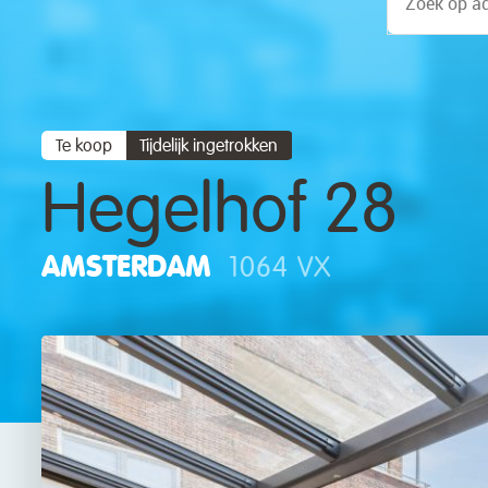
Te koop
Tijdelijk ingetrokken
Hegelhof 28
AMSTERDAM
1064 VX