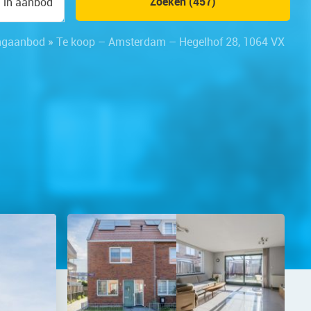
Zoeken (457)
n in aanbod
ngaanbod
»
Te koop – Amsterdam – Hegelhof 28, 1064 VX