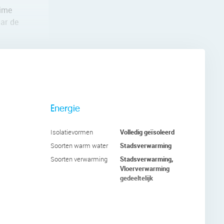
uime
aar de
 zijn de
urlijk
n is strak
Energie
Volledig geïsoleerd
Isolatievormen
Stadsverwarming
Soorten warm water
Stadsverwarming,
Soorten verwarming
terzijde
Vloerverwarming
heerlijk
gedeeltelijk
,