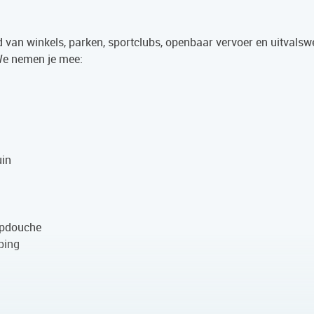
nd van winkels, parken, sportclubs, openbaar vervoer en uitvalsw
 We nemen je mee:
uin
oopdouche
ping