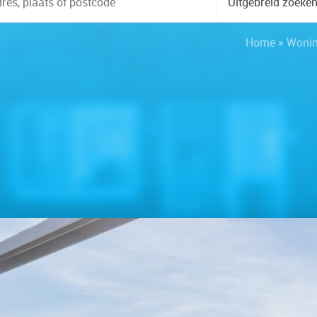
Uitgebreid zoeke
Home
»
Woni