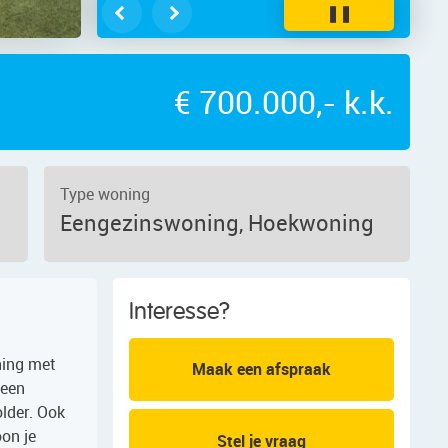
❚❚
€ 700.000,- k.k.
Type woning
Eengezinswoning, Hoekwoning
Interesse?
ning met
Maak een afspraak
 een
lder. Ook
oon je
Stel je vraag