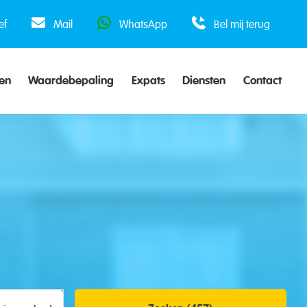
ef
Mail
WhatsApp
Bel mij terug
en
Waardebepaling
Expats
Diensten
Contact