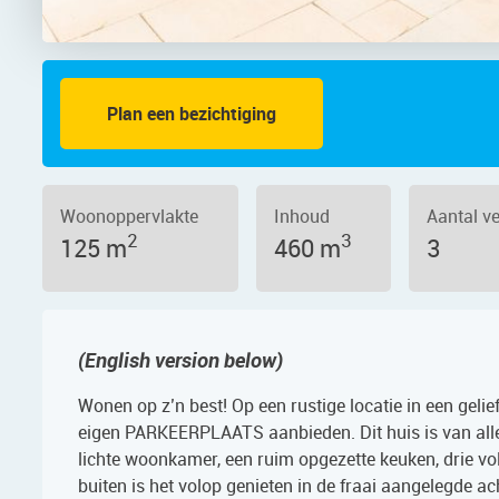
Plan een bezichtiging
f 28, 1064 VX – Foto 4
Woonoppervlakte
Inhoud
Aantal v
2
3
125 m
460 m
3
(English version below)
Wonen op z’n best! Op een rustige locatie in een gel
eigen PARKEERPLAATS aanbieden. Dit huis is van alle
lichte woonkamer, een ruim opgezette keuken, drie 
buiten is het volop genieten in de fraai aangelegde a