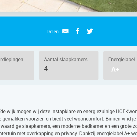
Delen
erdiepingen
Aantal slaapkamers
Energielabel
4
A+
iefde wijk mogen wij deze instapklare en energiezuinige HOEKwo
 gemakken voorzien en biedt veel wooncomfort. Binnen vind je
volwaardige slaapkamers, een moderne badkamer en een grote zo
chtertuin met overkapping en privacy. Dankzij energielabel A+ w