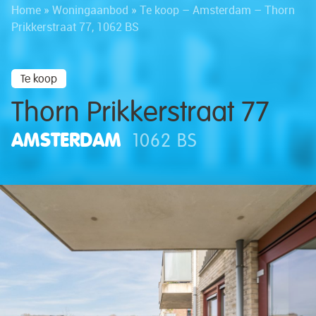
Home
»
Woningaanbod
»
Te koop – Amsterdam – Thorn
Prikkerstraat 77, 1062 BS
Te koop
Thorn Prikkerstraat 77
AMSTERDAM
1062 BS