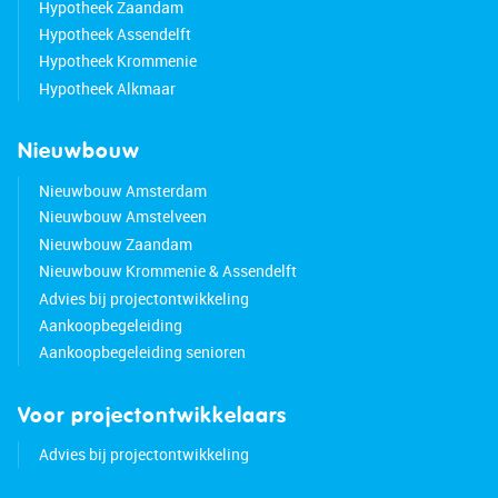
Hypotheek Zaandam
• Equipped with plastic window frames
Hypotheek Assendelft
• Underfloor heating and cooling throughout the
Hypotheek Krommenie
apartment
Hypotheek Alkmaar
• Shops and restaurants just around the corner
• Public transportation within walking distance
• Major highways easily accessible
Nieuwbouw
• Energy label: A+++
Nieuwbouw Amsterdam
• Property subject to a ground lease
Nieuwbouw Amstelveen
Nieuwbouw Zaandam
Nieuwbouw Krommenie & Assendelft
Advies bij projectontwikkeling
Aankoopbegeleiding
Aankoopbegeleiding senioren
Voor projectontwikkelaars
Advies bij projectontwikkeling