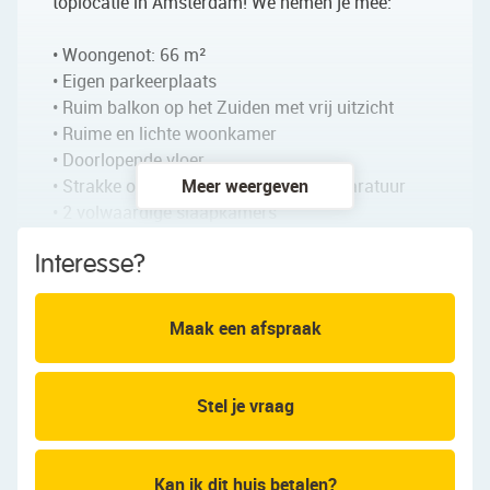
toplocatie in Amsterdam! We nemen je mee:
• Woongenot: 66 m²
• Eigen parkeerplaats
• Ruim balkon op het Zuiden met vrij uitzicht
• Ruime en lichte woonkamer
• Doorlopende vloer
• Strakke open keuken met inbouwapparatuur
Meer weergeven
• 2 volwaardige slaapkamers
• Keurig verzorgde badkamer met wastafel en
Interesse?
inloopdouche
• Separaat toilet
• Interne en externe berging aanwezig
Maak een afspraak
• Erfpacht is afgekocht tot 1/3/2065
Indeling van het appartement:
Stel je vraag
Begane grond:
Gezamenlijke entree met bellentableau,
Kan ik dit huis betalen?