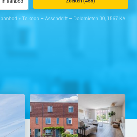
Zoeken (458)
n in aanbod
gaanbod
»
Te koop – Assendelft – Dolomieten 30, 1567 KA