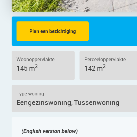
Plan een bezichtiging
oto 2
Woonoppervlakte
Perceeloppervlakte
2
2
145 m
142 m
Type woning
Eengezinswoning, Tussenwoning
(English version below)