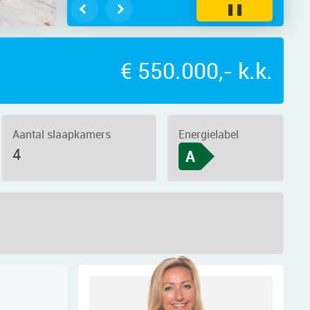
❚❚
€ 550.000,- k.k.
Aantal slaapkamers
Energielabel
4
A