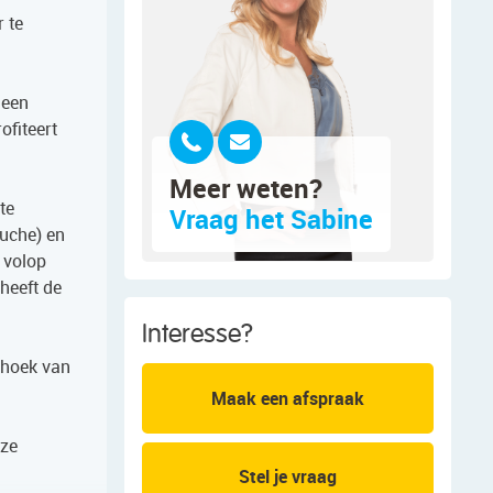
 te
 een
ofiteert
Meer weten?
te
Vraag het Sabine
ouche) en
 volop
heeft de
Interesse?
e hoek van
Maak een afspraak
eze
Stel je vraag