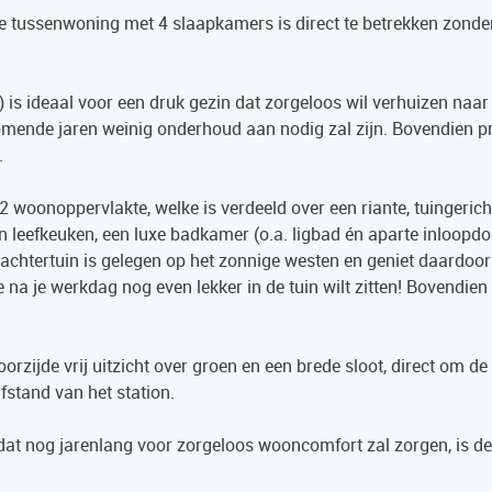
e tussenwoning met 4 slaapkamers is direct te betrekken zonder
) is ideaal voor een druk gezin dat zorgeloos wil verhuizen naar
ende jaren weinig onderhoud aan nodig zal zijn. Bovendien pr
.
 woonoppervlakte, welke is verdeeld over een riante, tuingerich
 leefkeuken, een luxe badkamer (o.a. ligbad én aparte inloopd
achtertuin is gelegen op het zonnige westen en geniet daardoor
a je werkdag nog even lekker in de tuin wilt zitten! Bovendien 
oorzijde vrij uitzicht over groen en een brede sloot, direct om d
stand van het station.
s dat nog jarenlang voor zorgeloos wooncomfort zal zorgen, is d