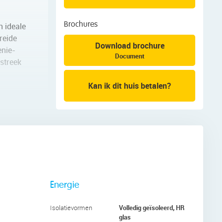
n ideale
Brochures
reide
Download brochure
enie-
Document
streek
Kan ik dit huis betalen?
24
n de ring
 eerste
andige
Energie
Volledig geïsoleerd, HR
Isolatievormen
egang tot
glas