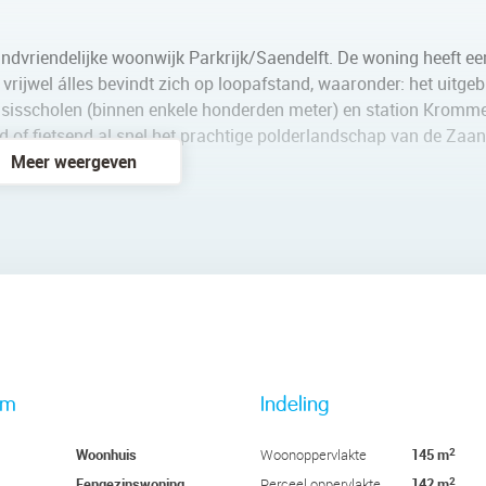
indvriendelijke woonwijk Parkrijk/Saendelft. De woning heeft ee
vrijwel álles bevindt zich op loopafstand, waaronder: het uitgeb
asisscholen (binnen enkele honderden meter) en station Kromm
d of fietsend al snel het prachtige polderlandschap van de Zaan
Meer weergeven
le ov-verbindingen richting onder andere Amsterdam Centraal (
zowel de A7 richting Purmerend en Hoorn, de aansluitende A8 e
Alkmaar en Haarlem goed bereikbaar.
obe, meterkast, gastentoilet met fonteintje, trapopgang naar de
pen keuken. Direct achter de deur naar de woonkamer, is een h
rm
Indeling
2
Woonhuis
145 m
Woonoppervlakte
een prettige hoeveelheid lichtinval Een grote schuifpui biedt to
2
Eengezinswoning
142 m
Perceel oppervlakte