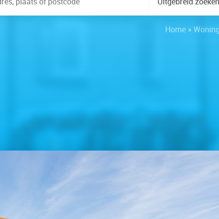
Uitgebreid zoeke
Home
»
Wonin