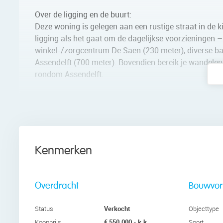
Over de ligging en de buurt:
Deze woning is gelegen aan een rustige straat in de k
ligging als het gaat om de dagelijkse voorzieningen – 
winkel-/zorgcentrum De Saen (230 meter), diverse b
Assendelft (700 meter). Bovendien bereik je wandelen
rondom Assendelft.
Vanaf het station Krommenie-Assendelft zijn er snel
minuten) en Zaandam (12 minuten). Met de auto zijn 
A10 naar Zaandam en Amsterdam als de A9 richting 
Indeling van de woning:
Kenmerken
Begane grond:
Achter de voordeur vinden we de entreehal met garder
verdieping en toegang tot de riante woonkamer met o
Overdracht
Bouwvo
voorraadkast onder de trap aanwezig.
Verkocht
Status
Objecttype
De tuingerichte woonkamer is zeer ruim en geniet van 
€ 550.000,- k.k.
Koopprijs
Soort