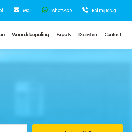
ef
Mail
WhatsApp
Bel mij terug
en
Waardebepaling
Expats
Diensten
Contact