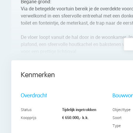
Begane grond:
Via de betegelde voortuin bereik je de overdekte vo
verwelkomd in een sfeervolle entreehal met een donker
toilet en fonteintje, de meterkast, de trap naar de ee
De vloer loopt vanuit de hal door in de woonkamer. 
plafond, een sfeervolle houtkachel en bakstenen wa
voor een prettige lichtinval.
De keuken bevindt zich aan de achterzijde van de won
kastenwand. Het keukenblok is afgewerkt met witte 
Kenmerken
de grijze fronten. De keuken is voorzien van een vaat
tijdens het koken van veel natuurlijk licht. Via een s
Overdracht
Bouwvo
Eerste verdieping:
Deze verdieping beschikt over drie slaapkamers, een 
Tijdelijk ingetrokken
Status
Objecttype
van een prettige lichtinval. De twee kamers aan de ac
€ 650.000,- k.k.
Koopprijs
Soort
voor een gezellig zitje. Vanaf hier geniet je van een f
Type