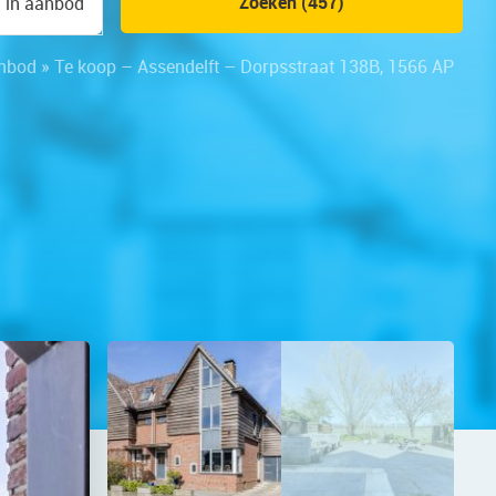
Zoeken (457)
n in aanbod
nbod
»
Te koop – Assendelft – Dorpsstraat 138B, 1566 AP