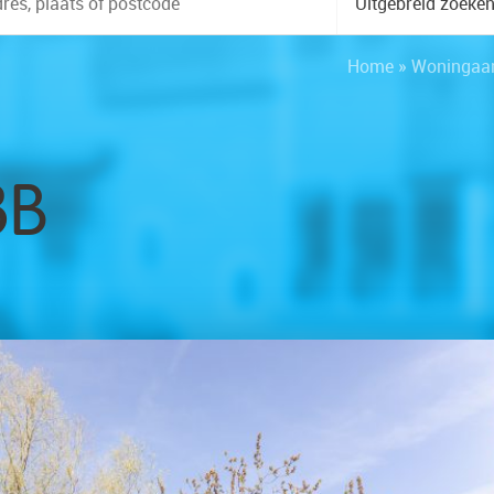
Uitgebreid zoeke
Home
»
Woningaa
8B