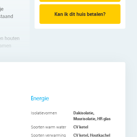
je
Kan ik dit huis betalen?
 staand
en houten
samen
aktische
ch door
iet je
Energie
 genieten
Dakisolatie,
Isolatievormen
ruimte
Muurisolatie, HR glas
CV ketel
Soorten warm water
CV ketel, Houtkachel
Soorten verwarming