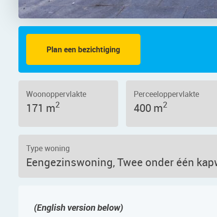
Plan een bezichtiging
aat 138B, 1566 AP – Foto
Woonoppervlakte
Perceeloppervlakte
2
2
171 m
400 m
Type woning
Eengezinswoning, Twee onder één ka
(English version below)