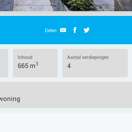
Delen
Inhoud
Aantal verdiepingen
3
665 m
4
pwoning