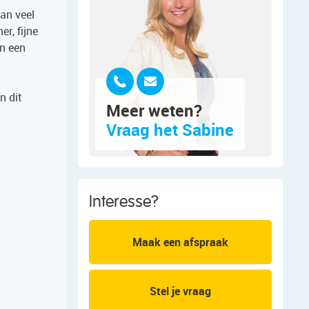
an veel
r, fijne
en een
n dit
Meer weten?
Vraag het Sabine
Interesse?
Maak een afspraak
Stel je vraag