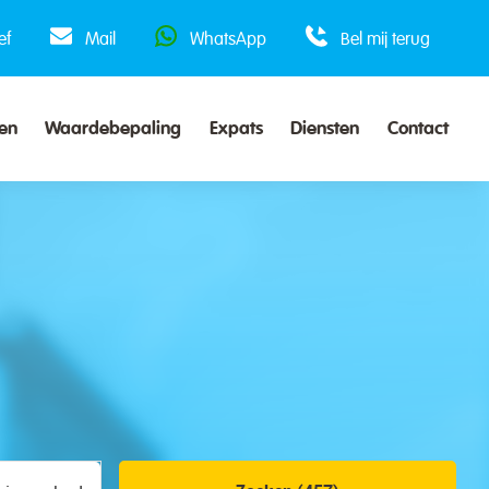
ef
Mail
WhatsApp
Bel mij terug
en
Waardebepaling
Expats
Diensten
Contact