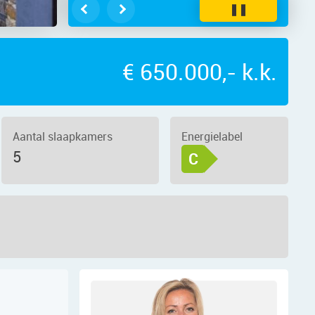
❚❚
€ 650.000,- k.k.
Aantal slaapkamers
Energielabel
5
C