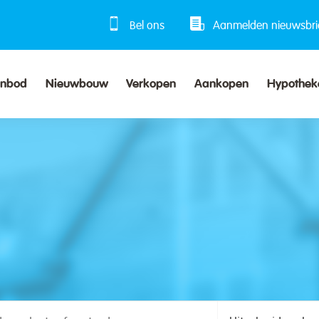
Bel ons
Aanmelden nieuwsbri
anbod
Nieuwbouw
Verkopen
Aankopen
Hypothek