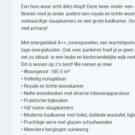
Een huis waar echt álles klopt! Deze twee-onder-een-
Binnen vind je onder andere een royale en lichte woon
volwaardige slaapkamers en een grote badkamer. Ook b
veel privacy!
Met energielabel A++, zonnepanelen, een warmtepomp,
lage energielasten. Ook over parkeren hoef je je geen
net zo ideaal: in een leuke en kindvriendelijke wijk m
Dit is wonen op z’n best! We nemen je mee:
• Woongenot: 185.5 m²
• Volledig instapklaar
• Royale en lichte woonkamer
• Nette woonkeuken met diverse inbouwapparatuur
• Praktische bijkeuken
• Vijf ruime slaapkamers
• Moderne badkamer met toilet, dubbele wastafel, li
• Prachtige serre met glazen schuifwanden
• Meerdere bergingen aanwezig