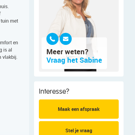
huis.
f
 tuin met
omfort en
 is al
Meer weten?
 vlakbij.
Vraag het Sabine
Interesse?
Maak een afspraak
Stel je vraag