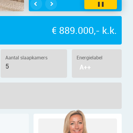
❚❚
€ 889.000,- k.k.
Aantal slaapkamers
Energielabel
5
A++