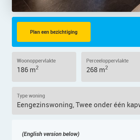
Plan een bezichtiging
 1567 KD – Foto 3
Woonoppervlakte
Perceeloppervlakte
2
2
186 m
268 m
Type woning
Eengezinswoning, Twee onder één ka
(English version below)