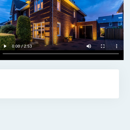
sis- en
jkse
en,
snel naar
.