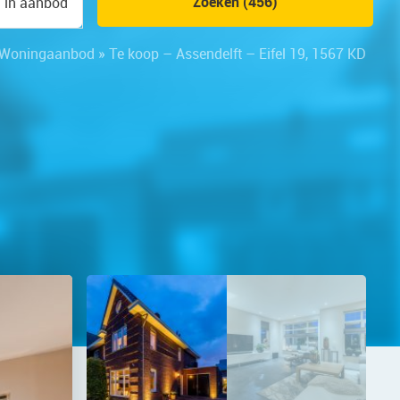
Zoeken (456)
n in aanbod
Woningaanbod
»
Te koop – Assendelft – Eifel 19, 1567 KD