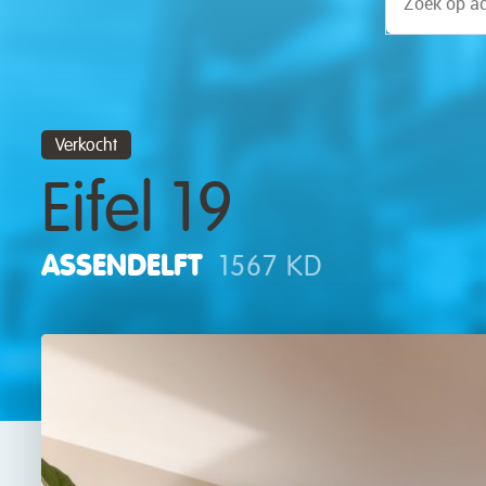
Verkocht
Eifel 19
ASSENDELFT
1567 KD