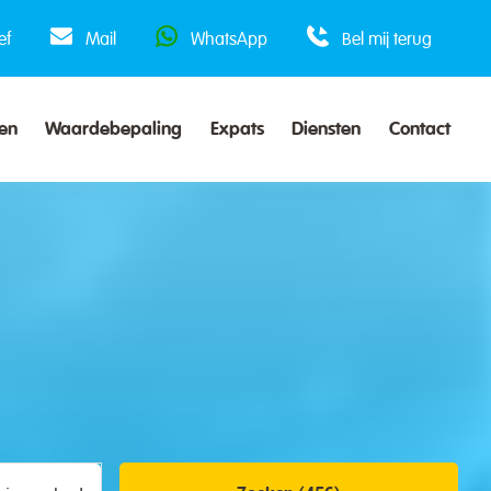
ef
Mail
WhatsApp
Bel mij terug
en
Waardebepaling
Expats
Diensten
Contact