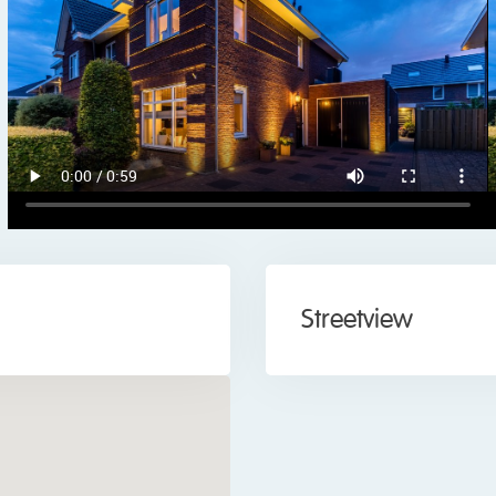
Dakraam, Glasvezel
kabel, Domtica,
Zonnepanelen
legen in een gewilde en kindvriendelijke wijk. Met scholen (ba
nd, is dit een ideale plek voor een (jong) gezin. Voor je dageli
and. Daarnaast woon je op korte afstand van sportclubs, park
ommenie-Assendelft zijn lopend bereikbaar. Met de trein reis je 
valswegen liggen vlakbij: met de auto zit je zo op de A8 of A9
Streetview
 het noordwesten