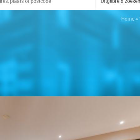
Uitgebreid zoeke
Home
»