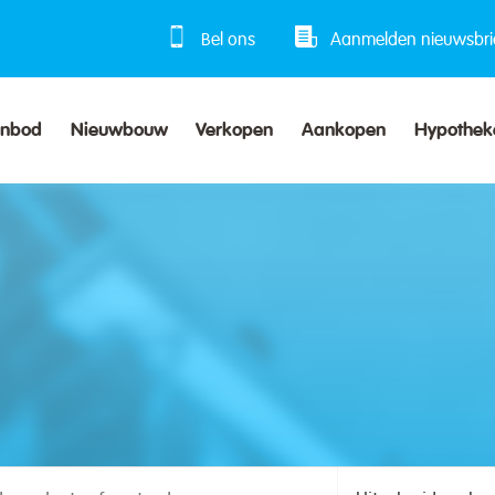
Bel ons
Aanmelden nieuwsbri
anbod
Nieuwbouw
Verkopen
Aankopen
Hypothek