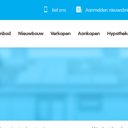
Bel ons
Aanmelden nieuwsbri
anbod
Nieuwbouw
Verkopen
Aankopen
Hypothek