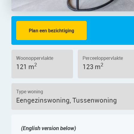
Plan een bezichtiging
er 49, 1566 RB – Foto
Woonoppervlakte
Perceeloppervlakte
2
2
121 m
123 m
Type woning
Eengezinswoning, Tussenwoning
(English version below)