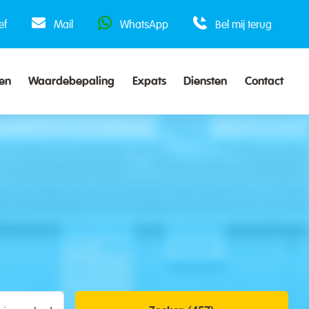
ef
Mail
WhatsApp
Bel mij terug
en
Waardebepaling
Expats
Diensten
Contact