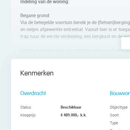
Indeling van de woning:
Begane grond:
Via de betegelde voortuin bereik je de (fietsen)bergi
en netjes afgewerkte entreehal. Vanuit hier is er toega
trap naar de eerste verdieping, een bergkast en de w
De hal en woonkamer zijn voorzien van een donkergr
daardoor zeer ruim. Het grote raam aan de voorzijde
aangename lichtinval. Verder wordt de woonkamer ve
een houtkachel.
Kenmerken
Aan de voorzijde van het huis staat de moderne open 
kastenwand. Het geheel is afgewerkt met zwarte houtl
Overdracht
Bouwvo
hoogwaardige apparatuur, waaronder een inductie fornu
aanwezig.
Beschikbaar
Status
Objecttype
€ 489.000,- k.k.
Koopprijs
Soort
Eerste verdieping:
Type
Op deze verdieping vind je de eerste twee slaapkamer