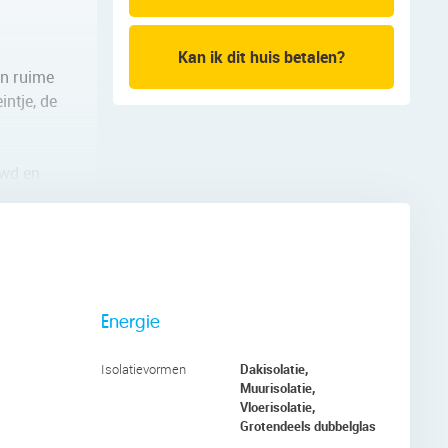
Kan ik dit huis betalen?
en ruime
intje, de
uwd en
een
t zich
ng en een
Energie
te
Dakisolatie,
Isolatievormen
Muurisolatie,
Vloerisolatie,
Grotendeels dubbelglas
lekker