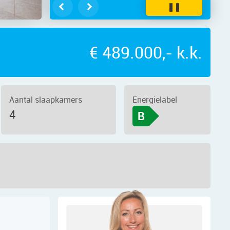
❚❚
€ 489.000,- k.k.
Aantal slaapkamers
Energielabel
4
B