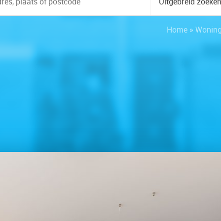
Uitgebreid zoeke
Home
»
Wonin