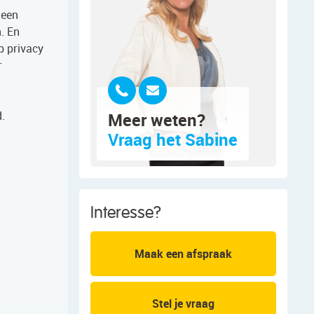
 een
. En
p privacy
r
d.
Meer weten?
Vraag het Sabine
Interesse?
Maak een afspraak
Stel je vraag