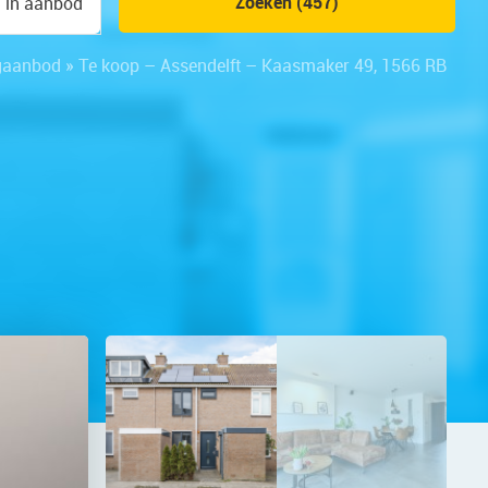
Zoeken (457)
n in aanbod
gaanbod
»
Te koop – Assendelft – Kaasmaker 49, 1566 RB