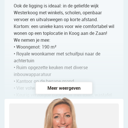
Ook de ligging is ideaal: in de geliefde wijk
Westerkoog met winkels, scholen, openbaar
vervoer en uitvalswegen op korte afstand.
Kortom: een unieke kans voor wie comfortabel wil
wonen op een toplocatie in Koog aan de Zaan!
We nemen je mee:
• Woongenot: 190 m²
• Royale woonkamer met schuifpui naar de
achtertuin
• Ruim opgezette keuken met diverse
inbouwapparatuur
• Kantoor op de begane grond
• Vier volwaardige slaapkamers
Meer weergeven
• Keurig verzorgde badkamer met toilet, wastafel
en inloopdouche
• Garage aanwezig
• Dakkapel aan de achterzijde
• Geweldige achtertuin op het zuidoosten