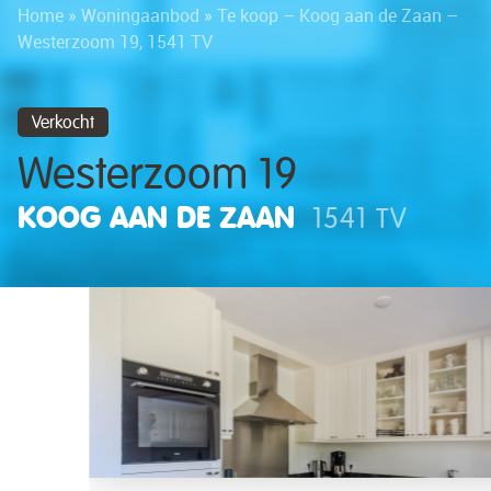
Home
»
Woningaanbod
»
Te koop – Koog aan de Zaan –
Westerzoom 19, 1541 TV
Verkocht
Westerzoom 19
KOOG AAN DE ZAAN
1541 TV