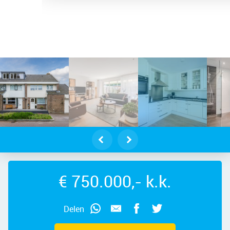
 aan de Zaan – Westerzoom 19, 154
€ 750.000,- k.k.
Delen