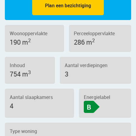
Plan een bezichtiging
Woonoppervlakte
Perceeloppervlakte
2
2
190 m
286 m
Inhoud
Aantal verdiepingen
3
754 m
3
Aantal slaapkamers
Energielabel
4
B
Type woning