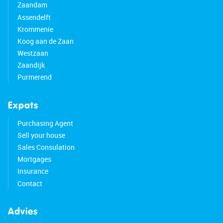
Zaandam
are also easily accessible.
Assendelft
Krommenie
Good to know:
Koog aan de Zaan
• Charming home with a beautiful backyard
Westzaan
• Pleasant natural light
Zaandijk
• 8 solar panels installed in 2024
Purmerend
• Ground floor with underfloor heating
• Desired closing date: mid-October
• Lot size: 286 m²
Expats
• Located in a popular neighborhood
Purchasing Agent
• Shopping center within walking distance
Sell your house
• Many amenities nearby
Sales Consulation
• Easy access to major roads
Mortgages
• Full ownership
Insurance
Contact
Advies