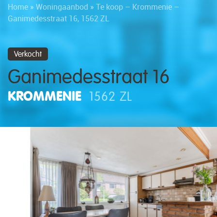
Home
»
Woningaanbod
»
Te koop – Krommenie –
Ganimedesstraat 16, 1562 ZL
Verkocht
Ganimedesstraat 16
KROMMENIE
1562 ZL