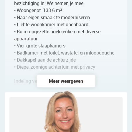
bezichtiging in! We nemen je mee:
• Woongenot: 133.6 m²
• Naar eigen smaak te moderniseren
• Lichte woonkamer met openhaard
• Ruim opgezette hoekkeuken met diverse
apparatuur
• Vier grote slaapkamers
• Badkamer met toilet, wastafel en inloopdouche
• Dakkapel aan de achterzijde
• Diepe, zonnige achtertuin met privacy
Indeling van de woning:
Meer weergeven
Begane grond:
Via de netjes verzorgde voortuin, die is ingericht
met zowel tegels als groen, bereik je de overdekte
voordeur van de woning. Achter de voordeur
bevindt zich een ruime entreehal. Vanuit hier is er
toegang tot een toiletruimte met zwevend toilet en