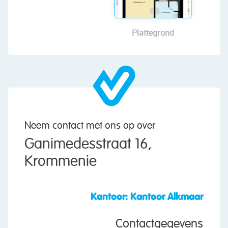
wooden ceiling. Storage space has been created
on both sides.
Plattegrond
Garden:
The house features a deep, neatly landscaped
backyard facing southwest. The garden is
attractively landscaped with a combination of
decorative paving, gravel and various plants.
There is space for a few cozy seating areas.
Thanks to its favorable southwest-facing
Neem contact met ons op over
location, you can enjoy the sun here all day long.
Ganimedesstraat 16,
The excellent sheltering provides plenty of
Krommenie
privacy, making this a wonderful spot to relax,
sunbathe or enjoy a meal outdoors with family
and friends. At the back is a large storage shed
Kantoor: Kantoor Alkmaar
with space for bicycles and garden tools. The
garden is accessible via a back entrance.
Contactgegevens