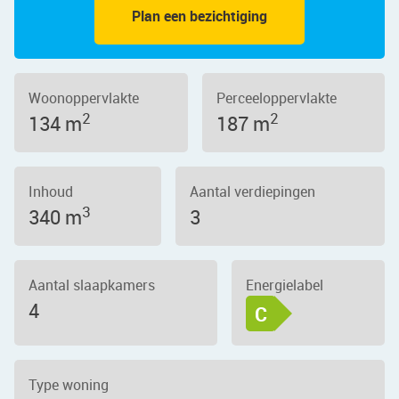
Plan een bezichtiging
Woonoppervlakte
Perceeloppervlakte
2
2
134 m
187 m
Inhoud
Aantal verdiepingen
3
340 m
3
Aantal slaapkamers
Energielabel
4
C
Type woning