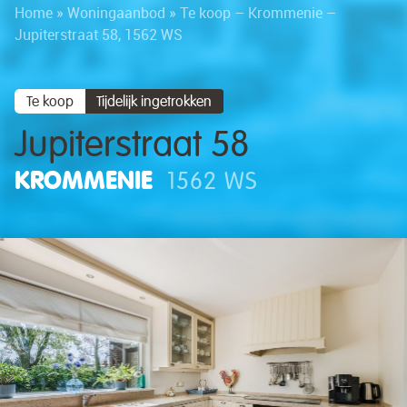
Home
»
Woningaanbod
»
Te koop – Krommenie –
Jupiterstraat 58, 1562 WS
Te koop
Tijdelijk ingetrokken
Jupiterstraat 58
KROMMENIE
1562 WS