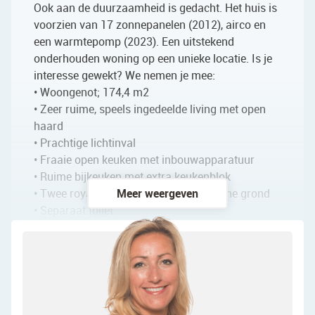
Ook aan de duurzaamheid is gedacht. Het huis is
voorzien van 17 zonnepanelen (2012), airco en
een warmtepomp (2023). Een uitstekend
onderhouden woning op een unieke locatie. Is je
interesse gewekt? We nemen je mee:
• Woongenot; 174,4 m2
• Zeer ruime, speels ingedeelde living met open
haard
• Prachtige lichtinval
• Fraaie open keuken met inbouwapparatuur
• Ruime bijkeuken met extra keukenblok
• Twee royale slaapkamers op de begane grond
Meer weergeven
• Separaat toilet
• Stijlvolle badkamer met o.a. een ligbad
• Vide met op de eerste verdieping twee zeer
ruime slaapkamers
• Eén slaapkamer is voorzien van een wastafel
• Afgesloten wasruimte/berging
• Inpandige garage met eigen oprit