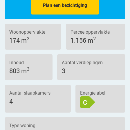
Plan een bezichtiging
Woonoppervlakte
Perceeloppervlakte
2
2
174 m
1.156 m
Inhoud
Aantal verdiepingen
3
803 m
3
Aantal slaapkamers
Energielabel
4
C
Type woning