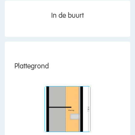
gebruiksmogelijkheden
• Volle eigendom
In de buurt
English version
IIn a beautiful location on the waterfront and
among the greenery is this excellently maintained
FREEDOM villa for sale. The house with optimum
privacy is situated on 1156 m2 of land. The
Plattegrond
beautiful house with all the comforts you could
wish for is designed for life with two bedrooms
and bathroom on the first floor. On the second
floor you will find two spacious bedrooms. The
house has a spacious living room, beautiful
kitchen, utility room and garage. In the garden
you will find a detached stone outbuilding and of
course you will find several possibilities for
terraces. Sustainability has also been considered.