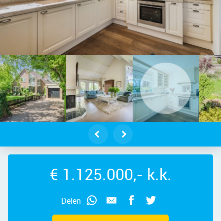
menie – Jupiterstraat 58, 1562 WS 
€ 1.125.000,- k.k.
Delen