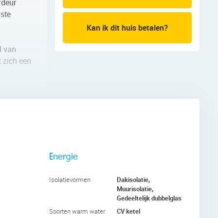
rdeur
rste
Kan ik dit huis betalen?
d van
t zich een
et witte
.
oorzijde.
Energie
 zwevend
Dakisolatie,
Isolatievormen
Muurisolatie,
Gedeeltelijk dubbelglas
CV ketel
Soorten warm water