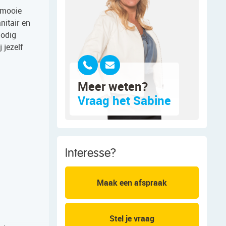
 mooie
nitair en
nodig
 jezelf
Meer weten?
Vraag het Sabine
Interesse?
Maak een afspraak
Stel je vraag