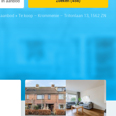
Zoeken (458)
n in aanbod
gaanbod
»
Te koop – Krommenie – Tritonlaan 13, 1562 ZN