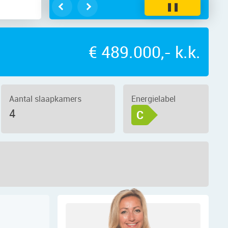
❚❚
€ 489.000,- k.k.
Aantal slaapkamers
Energielabel
4
C