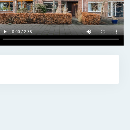
zet
nheden.
n en
elwegen