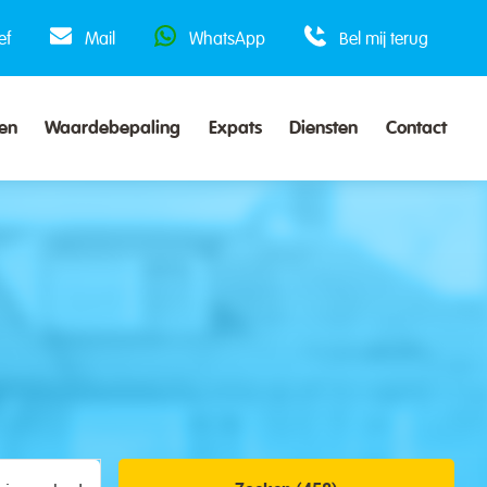
ef
Mail
WhatsApp
Bel mij terug
en
Waardebepaling
Expats
Diensten
Contact