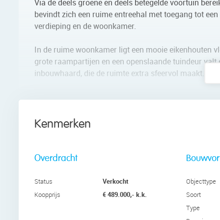
Via de deels groene en deels betegelde voortuin berei
bevindt zich een ruime entreehal met toegang tot een t
verdieping en de woonkamer.
In de ruime woonkamer ligt een mooie eikenhouten vl
grote raampartijen en een openslaande tuindeur valt e
inbouwhaard, die de ruimte extra sfeervol maakt.
De open keuken staat aan de achterzijde en is uitgevoe
keukenkastjes en een donker werkblad. Hier tref je e
Kenmerken
Eerste verdieping:
Deze verdieping telt drie slaapkamers en een badkam
Alle kamers zijn ruim van formaat en heerlijk licht. In
Overdracht
Bouwvo
De ruime, nette badkamer is 12 jaar oud en afgewerkt
Verkocht
Status
Objecttype
toilet, wastafel en inloopdouche. De ruimte wordt ver
€ 489.000,- k.k.
Koopprijs
Soort
Type
Tweede verdieping: