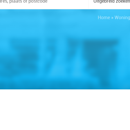
Uitgebreid zoeke
Home
»
Wonin