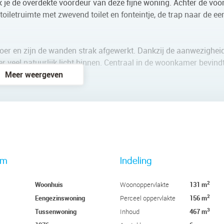
k je de overdekte voordeur van deze fijne woning. Achter de voo
oiletruimte met zwevend toilet en fonteintje, de trap naar de ee
oer en zijn de wanden strak afgewerkt. Dankzij de aanwezighei
r veel natuurlijk licht binnen. Centraal in de woonkamer bevind
Meer weergeven
rd in een rechte opstelling. Het geheel heeft een strak design m
en vaatwasser, gasfornuis, afzuigkap, magnetron en koelkast aan
er. Twee slaapkamers liggen aan de achterzijde en één aan de v
 alle slaapkamers ligt vloerbedekking.
rm
Indeling
 met donkere vloertegels en witte wandtegels. Hier vind je een
2
Woonhuis
131 m
Woonoppervlakte
licht met inbouwspots.
2
Eengezinswoning
156 m
Perceel oppervlakte
3
Tussenwoning
467 m
Inhoud