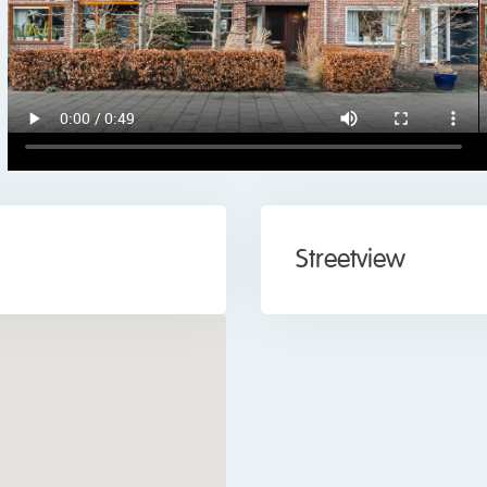
 extra prettig. Met een speeltuintje, scholen (basis- en voortge
s de omgeving ook zeer kindvriendelijk.
n Krommenie, met een divers winkelaanbod en leuke horecagelege
n parken zijn met de fiets bereikbaar.
menie-Assendelft. Vanaf hier reis je snel naar Zaandam Statio
opend bereikbaar. Reis je liever met de auto? De belangrijke sn
Streetview
dwesten