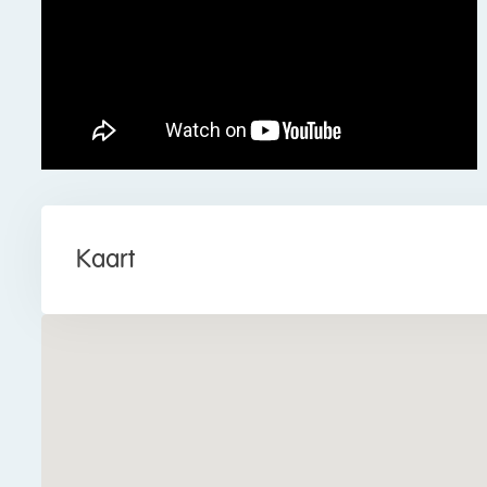
water en een voetpad in de nabijheid, maakt wonen hier
onderwijs) en een kinderdagverblijf op loopafstand, i
Op korte fietsafstand ligt het gezellige centrum va
Ook sportvoorzieningen, het Zaans Medisch Centrum e
Je wandelt binnen tien minuten naar NS-Station Krom
Amsterdam Centraal. De dichtstbijzijnde bushalte is l
A8 en A9 liggen vlakbij
Kaart
Goed om te weten:
• Ruime tussenwoning met gezellige tuin op het noor
• Prettige lichtinval
• Naar eigen smaak in te richten
• Gelegen in een leuke buurt
• Centrum op korte fietsafstand
• Veel voorzieningen in de nabijheid
• Openbaar vervoer op loopafstand