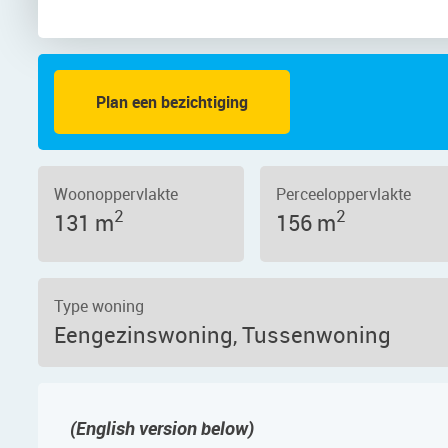
Plan een bezichtiging
to 3
Woonoppervlakte
Perceeloppervlakte
2
2
131 m
156 m
Type woning
Eengezinswoning, Tussenwoning
(English version below)