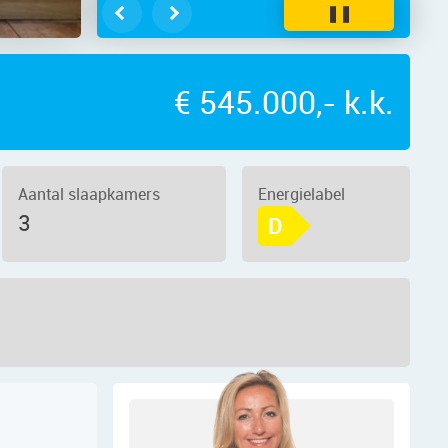
❚❚
€ 545.000,- k.k.
Aantal slaapkamers
Energielabel
3
D