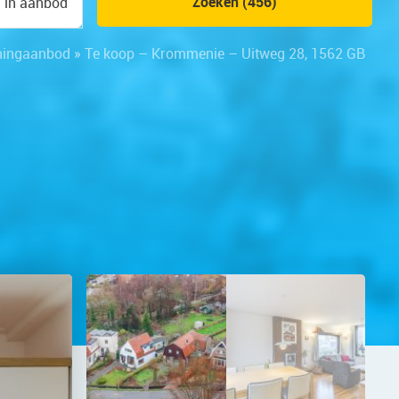
Zoeken (456)
n in aanbod
ingaanbod
»
Te koop – Krommenie – Uitweg 28, 1562 GB