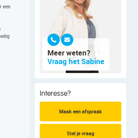
r een
n
ledig
Meer weten?
Vraag het Sabine
Interesse?
Maak een afspraak
Stel je vraag