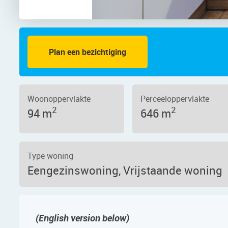
Plan een bezichtiging
28, 1562 GB – Foto 2
Woonoppervlakte
Perceeloppervlakte
2
2
94 m
646 m
Type woning
Eengezinswoning, Vrijstaande woning
(English version below)