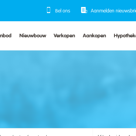
Bel ons
Aanmelden nieuwsbri
anbod
Nieuwbouw
Verkopen
Aankopen
Hypothek