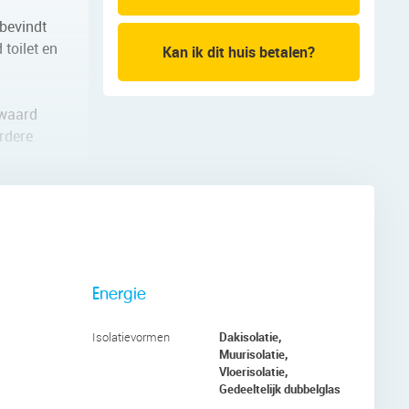
 bevindt
 toilet en
Kan ik dit huis betalen?
ewaard
rdere
en (2021)
uken en
Energie
Dakisolatie,
Isolatievormen
Muurisolatie,
Vloerisolatie,
n één
Gedeeltelijk dubbelglas
rs aan de