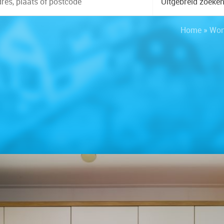
Uitgebreid zoeke
Home
»
Won