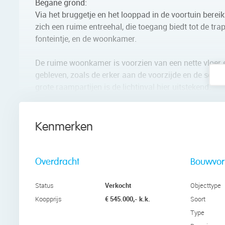
Begane grond:
Via het bruggetje en het looppad in de voortuin berei
zich een ruime entreehal, die toegang biedt tot de trap
fonteintje, en de woonkamer.
De ruime woonkamer is voorzien van een nette vloer 
gebleven, zoals de erker aan de voorzijde en de sch
grote raampartijen is de lichtinval hier uitstekend.
Via de woonkamer loop je zo de keuken binnen. De keuk
keukenkastjes en een gespikkeld werk- en achterblad.
Kenmerken
en koel-vriescombinatie.
De keuken heeft een openslaande deur naar de hal. Hie
Overdracht
Bouwvo
een berging. De bijkeuken is uitgerust met de aanslu
Verkocht
Status
Objecttype
Eerste verdieping:
€ 545.000,- k.k.
Koopprijs
Soort
Deze verdieping telt drie slaapkamers en een badkame
Type
aan de voorzijde. Alle kamers zijn voorzien van vloe