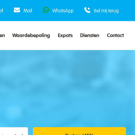
ef
Mail
WhatsApp
Bel mij terug
en
Waardebepaling
Expats
Diensten
Contact