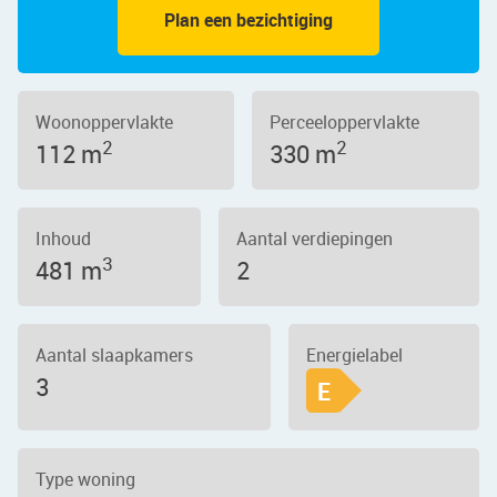
Plan een bezichtiging
Woonoppervlakte
Perceeloppervlakte
2
2
112 m
330 m
Inhoud
Aantal verdiepingen
3
481 m
2
Aantal slaapkamers
Energielabel
3
E
Type woning