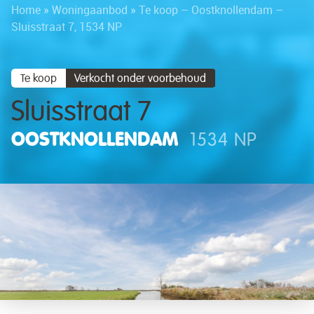
Home
»
Woningaanbod
»
Te koop – Oostknollendam –
Sluisstraat 7, 1534 NP
Te koop
Verkocht onder voorbehoud
Sluisstraat 7
OOSTKNOLLENDAM
1534 NP