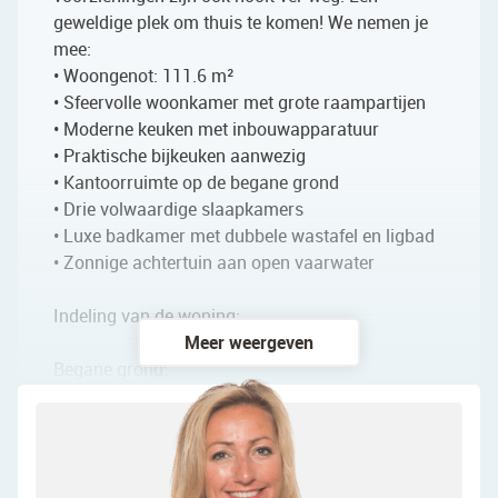
geweldige plek om thuis te komen! We nemen je
mee:
• Woongenot: 111.6 m²
• Sfeervolle woonkamer met grote raampartijen
• Moderne keuken met inbouwapparatuur
• Praktische bijkeuken aanwezig
• Kantoorruimte op de begane grond
• Drie volwaardige slaapkamers
• Luxe badkamer met dubbele wastafel en ligbad
• Zonnige achtertuin aan open vaarwater
Indeling van de woning:
Meer weergeven
Begane grond:
Na binnenkomst in de woning kom je terecht in
een sfeervolle entreehal. Vanuit hier is er toegang
tot de meterkast, een toiletruimte met zwevend
toilet en fonteintje, de trap naar boven, de