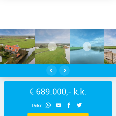
knollendam – Sluisstraat 7, 1534 NP
€ 689.000,- k.k.
Delen