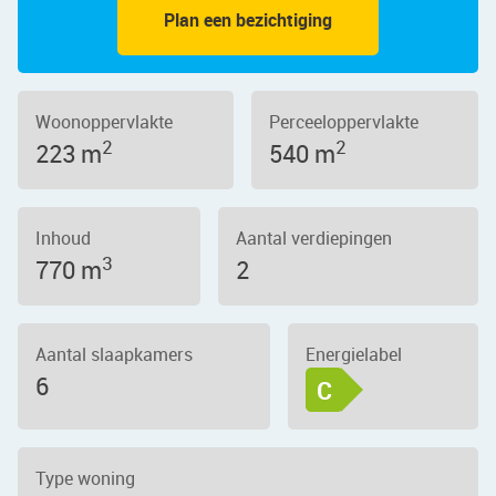
Plan een bezichtiging
Woonoppervlakte
Perceeloppervlakte
2
2
223 m
540 m
Inhoud
Aantal verdiepingen
3
770 m
2
Aantal slaapkamers
Energielabel
6
C
Type woning