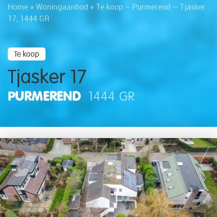
Home
»
Woningaanbod
»
Te koop – Purmerend – Tjasker
17, 1444 GR
Te koop
Tjasker 17
PURMEREND
1444 GR