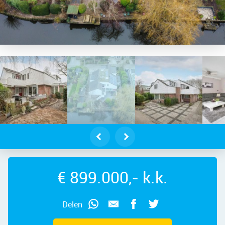
urmerend – Tjasker 17, 1444 GR – Fo
€ 899.000,- k.k.
Delen