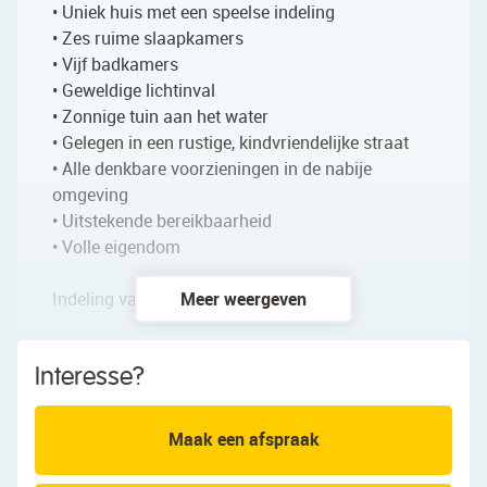
• Uniek huis met een speelse indeling
• Zes ruime slaapkamers
• Vijf badkamers
• Geweldige lichtinval
• Zonnige tuin aan het water
• Gelegen in een rustige, kindvriendelijke straat
• Alle denkbare voorzieningen in de nabije
omgeving
• Uitstekende bereikbaarheid
• Volle eigendom
Indeling van het huis:
Meer weergeven
Begane grond:
Interesse?
Via de entree kom je in de hal met toilet, berging,
trapopgang en toegang tot de lichte woon- en
eetkamer. De royale living met grote ramen zorgt
Maak een afspraak
voor veel natuurlijk licht en heeft een prettige
indeling. De eetkamer loopt vloeiend over in de