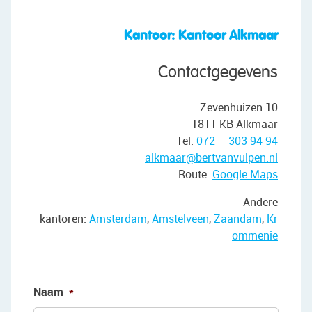
• Voorzien van 15 zonnepanelen
• Vloerverwarming op begane grond en deels
Kantoor: Kantoor Alkmaar
elektrische vloerverwarming op de eerste
verdieping
Contactgegevens
• Elektra vernieuwd in 2023 (groepenkast,
schakelmateriaal, verlichting)
Zevenhuizen 10
• Gevels gereinigd in 2023
1811 KB Alkmaar
• Gewenste oplevering: tussen medio juli en
Tel.
072 – 303 94 94
medio augustus
alkmaar@bertvanvulpen.nl
• Perceeloppervlakte: 249 m²
Route:
Google Maps
• Gelegen in een gewilde wijk
• Veel voorzieningen in de buurt
Andere
• Uitvalswegen snel bereikbaar
kantoren:
Amsterdam
,
Amstelveen
,
Zaandam
,
Kr
• Directe tramverbinding met Amsterdam Zuid.
ommenie
(tram 25)
• Energielabel: A
• Volle eigendom
Naam
*
English version