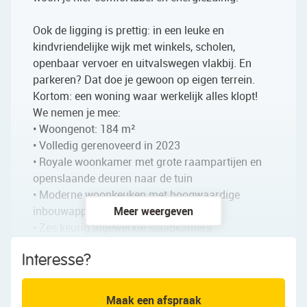
Ook de ligging is prettig: in een leuke en
kindvriendelijke wijk met winkels, scholen,
openbaar vervoer en uitvalswegen vlakbij. En
parkeren? Dat doe je gewoon op eigen terrein.
Kortom: een woning waar werkelijk alles klopt!
We nemen je mee:
• Woongenot: 184 m²
• Volledig gerenoveerd in 2023
• Royale woonkamer met grote raampartijen en
openslaande deuren naar de tuin
• Moderne woonkeuken met hoogwaardige
inbouwapparatuur
Meer weergeven
• Zes keurig afgewerkte slaapkamers
• Drie luxe badkamers, alle voorzien van een
Interesse?
verwarmde spiegel, waarvan één zich op de
begane grond bevindt
• Dakkapel aan de voor- en achterzijde
Maak een afspraak