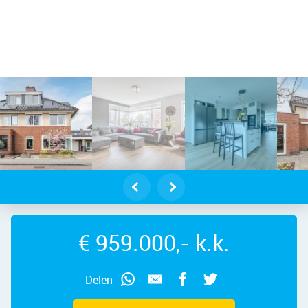
oorn – Faunalaan 83, 1422 ZH – Fot
€ 959.000,- k.k.
Delen