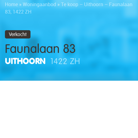
Home
»
Woningaanbod
»
Te koop – Uithoorn – Faunalaan
83, 1422 ZH
Verkocht
Faunalaan 83
UITHOORN
1422 ZH