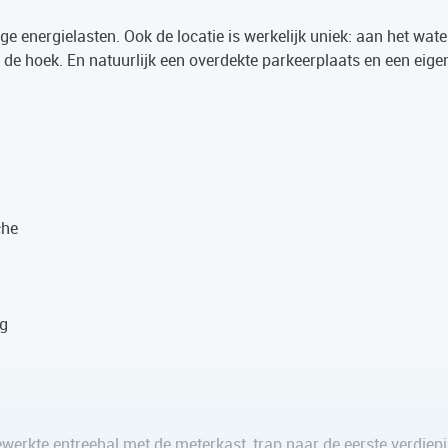
e energielasten. Ook de locatie is werkelijk uniek: aan het wate
de hoek. En natuurlijk een overdekte parkeerplaats en een eige
che
ng
erkte entreehal met de meterkast, trap naar de eerste verdiep