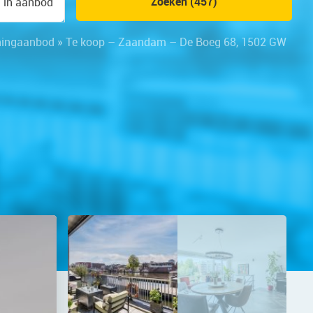
Zoeken (457)
n in aanbod
ingaanbod
»
Te koop – Zaandam – De Boeg 68, 1502 GW