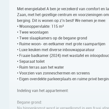
Met energielabel A ben je verzekerd van comfort en lag
Zaan, met het gezellige centrum en voorzieningen om 
berging. Dit is wonen op z’n best! We nemen je mee:
• Woonoppervlakte: 115 m²
• Twee woonlagen
• Twee slaapkamers op de begane grond
• Ruime woon- en eetkamer met grote raampartijen
• Luxe keuken met diverse inbouwapparatuur
• Fraaie badkamer (2024) met wastafel en inloopdou
• Separaat toilet
• Ruim terras aan het water
• Voorzien van zonneschermen en screens
• Eigen overdekte parkeerplaats en ruime privé bergi
Indeling van het appartement:
Begane grond:
Na binnenkomst word je verwelkomd in een fraai afgew