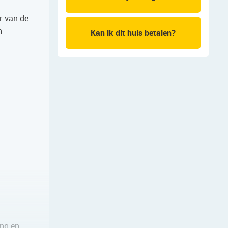
r van de
n
Kan ik dit huis betalen?
ing en