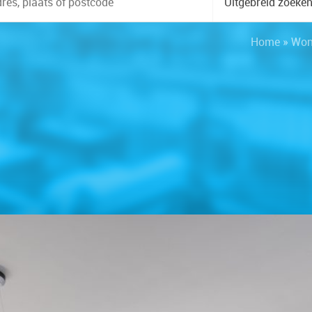
Uitgebreid zoeke
Home
»
Won