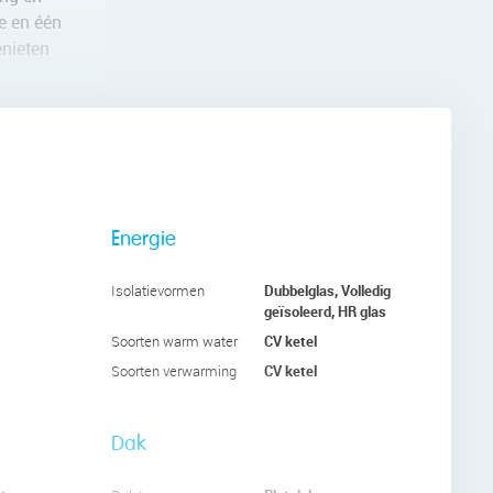
e en één
enieten
 uitzicht
Energie
an de
 de
Dubbelglas, Volledig
Isolatievormen
ijk licht
geïsoleerd, HR glas
CV ketel
Soorten warm water
CV ketel
Soorten verwarming
kere
koelkast
Dak