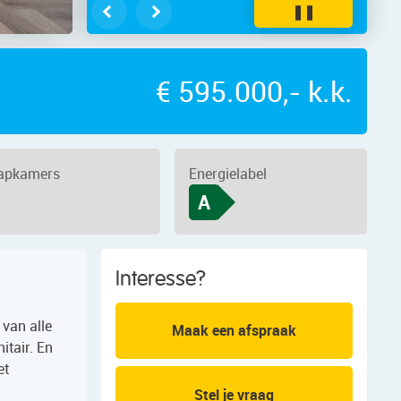
❚❚
€ 595.000,- k.k.
aapkamers
Energielabel
A
Interesse?
 van alle
Maak een afspraak
tair. En
et
Stel je vraag