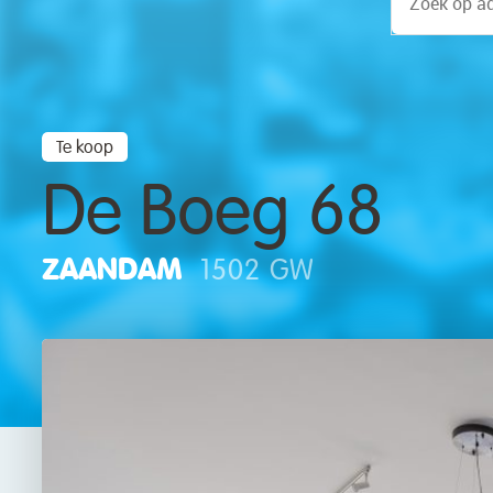
Te koop
De Boeg 68
ZAANDAM
1502 GW