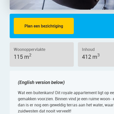
Plan een bezichtiging
m – De Boeg 68, 1502 GW – Foto 2
Woonoppervlakte
Inhoud
2
3
115 m
412 m
(English version below)
Wat een buitenkans! Dit royale appartement ligt op ee
gemakken voorzien. Binnen vind je een ruime woon- e
dan is er nog een geweldig terras aan het water, waar 
zuidwesten dat nooit verveelt!