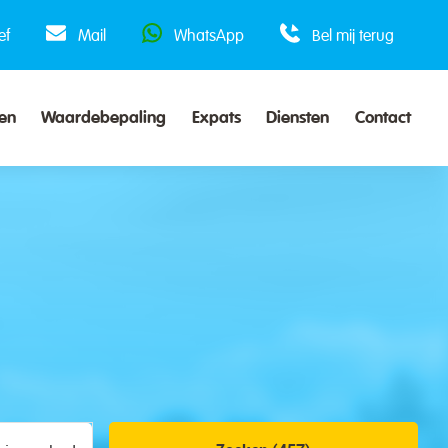
ef
Mail
WhatsApp
Bel mij terug
en
Waardebepaling
Expats
Diensten
Contact