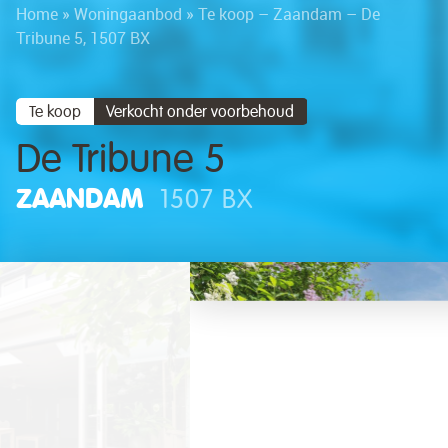
Home
»
Woningaanbod
»
Te koop – Zaandam – De
Tribune 5, 1507 BX
Te koop
Verkocht onder voorbehoud
De Tribune 5
ZAANDAM
1507 BX