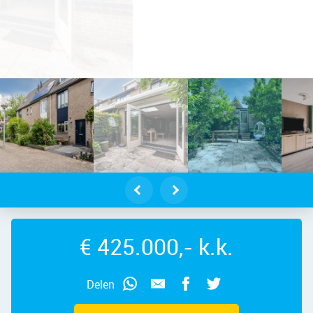
dam – De Tribune 5, 1507 BX – Foto
€ 425.000,- k.k.
Delen