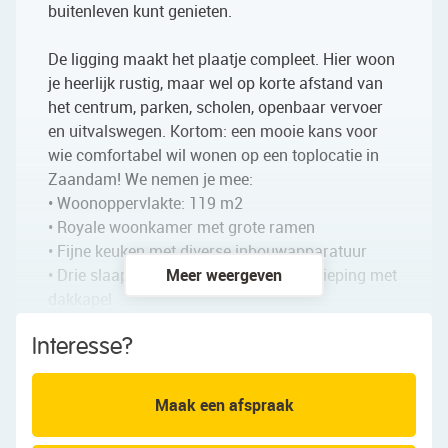
buitenleven kunt genieten.
De ligging maakt het plaatje compleet. Hier woon
je heerlijk rustig, maar wel op korte afstand van
het centrum, parken, scholen, openbaar vervoer
en uitvalswegen. Kortom: een mooie kans voor
wie comfortabel wil wonen op een toplocatie in
Zaandam! We nemen je mee:
• Woonoppervlakte: 119 m2
• Royale woonkamer met grote ramen
• Fijne keuken met diverse inbouwapparatuur
• Drie slaapkamers en grote zolderverdieping met
Meer weergeven
dakkapel
• badkamer met toilet, wastafel en inloopdouche
Interesse?
• Sfeervolle achtertuin met volop privacy
• Houten berging in de tuin
Maak een afspraak
Indeling van de woning: