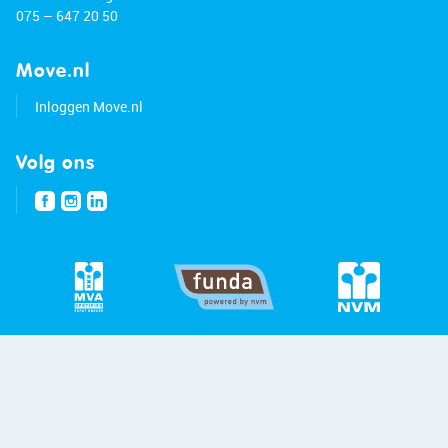
075 – 647 20 50
Move.nl
Inloggen Move.nl
Volg ons
© 2026 - Bert van Vulpen
Privacybeleid
Disclaimer
Site:
Blitskikker