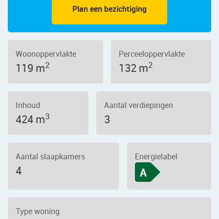
Plan een bezichtiging
Woonoppervlakte
Perceeloppervlakte
2
2
119 m
132 m
Inhoud
Aantal verdiepingen
3
424 m
3
Aantal slaapkamers
Energielabel
4
A
Type woning