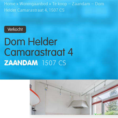
Home
»
Woningaanbod
»
Te koop – Zaandam – Dom
Helder Camarastraat 4, 1507 CS
Verkocht
Dom Helder
Camarastraat 4
ZAANDAM
1507 CS