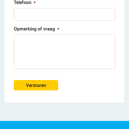
Telefoon
*
paving and greenery. There is plenty of space for
a comfortable lounge area. Thanks to its
favorable south-facing location, you will enjoy
plenty of sunshine here, making it a wonderful
Opmerking of vraag
*
spot to relax.
The garden borders directly on open water. On
sunny days, you can step right into your boat and
sail out onto the water from your own backyard!
Parking:
Paid parking around the house.
Versturen
Do you already know the area?
This lovely house (1988) is located in the popular
and quiet neighborhood of Zaans Hout. The
house borders open waterways at the back. A
primary school and daycare center are just a