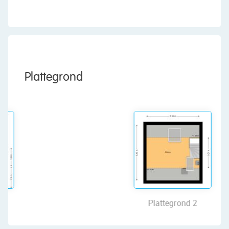
Layout of the house:
Ground floor:
Through the tiled front yard, you reach the (bike)
storage shed and the front door of the house.
Behind the front door is an entrance hall with the
Plattegrond
meter cupboard and access to the living room.
The living room features neat flooring and walls
finished in a soothing color. The large bookshelf
is a real eye-catcher here and gives the space a
cozy atmosphere. Thanks to the window at the
front and the wide window section at the back,
the room enjoys pleasant natural light. At the
back, a door provides access to the sunny
garden.
Plattegrond 2
The open kitchen is located at the front of the