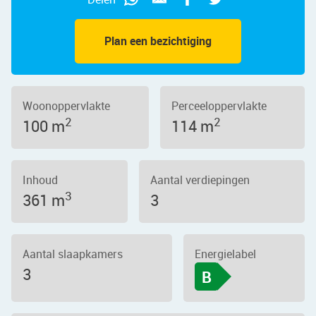
Plan een bezichtiging
Woonoppervlakte
Perceeloppervlakte
2
2
100 m
114 m
Inhoud
Aantal verdiepingen
3
361 m
3
Aantal slaapkamers
Energielabel
3
B