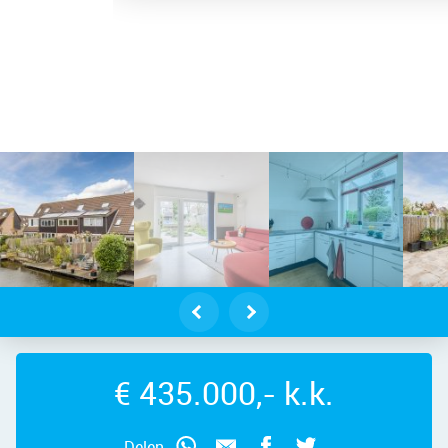
ndam – Dom Helder Camarastraat 4,
€ 435.000,- k.k.
Delen