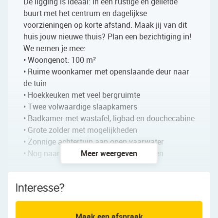
De ligging is ideaal: in een rustige en geliefde
buurt met het centrum en dagelijkse
voorzieningen op korte afstand. Maak jij van dit
huis jouw nieuwe thuis? Plan een bezichtiging in!
We nemen je mee:
• Woongenot: 100 m²
• Ruime woonkamer met openslaande deur naar
de tuin
• Hoekkeuken met veel bergruimte
• Twee volwaardige slaapkamers
• Badkamer met wastafel, ligbad en douchecabine
• Grote zolder met mogelijkheden
• Zonnige achtertuin aan open vaarwater
• Nog naar eigen smaak te moderniseren
Meer weergeven
Indeling van de woning:
Interesse?
Begane grond:
Via de betegelde voortuin bereik je de
Maak een afspraak