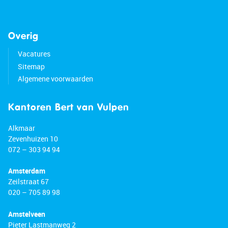
• Shopping center around the corner
• Many amenities in the neighborhood
• Near major highways
Overig
• Energy label B
• Property subject to perpetual ground lease
Vacatures
• The ground rent has been prepaid until 2038
Sitemap
Algemene voorwaarden
Kantoren Bert van Vulpen
Alkmaar
Zevenhuizen 10
072 – 303 94 94
Amsterdam
Zeilstraat 67
020 – 705 89 98
Amstelveen
Pieter Lastmanweg 2