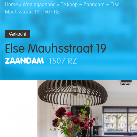
Home
»
Woningaanbod
»
Te koop – Zaandam – Else
Mauhsstraat 19, 1507 RZ
Verkocht
Else Mauhsstraat 19
ZAANDAM
1507 RZ