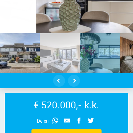
dam – Else Mauhsstraat 19, 1507 RZ
€ 520.000,- k.k.
Delen