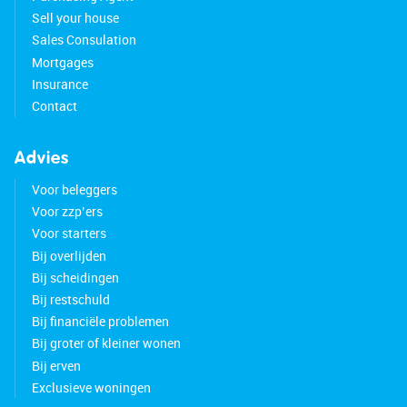
sports clubs and medical facilities, are also
Sell your house
nearby.
Sales Consulation
Mortgages
This house is exceptionally accessible. With a bus
Insurance
stop within walking distance and the Zaandam
Contact
and Zaandam Kogerveld train stations within
cycling distance, you have quick access to public
Advies
transportation. Thanks to the nearby A7, A8 and
A10 highways, surrounding cities are also easily
Voor beleggers
accessible by car.
Voor zzp’ers
Voor starters
Good to know:
Bij overlijden
• Well-maintained house with a beautifully
Bij scheidingen
landscaped backyard
Bij restschuld
• Partially wooden and partially plastic window
Bij financiële problemen
frames
Bij groter of kleiner wonen
• Excellent insulation
Bij erven
• Lot size: 138 m²
Exclusieve woningen