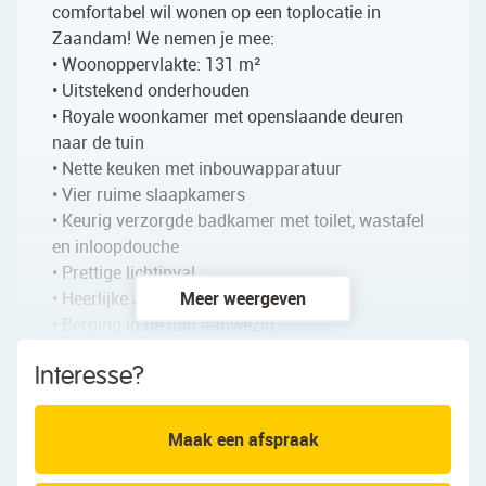
comfortabel wil wonen op een toplocatie in
Zaandam! We nemen je mee:
• Woonoppervlakte: 131 m²
• Uitstekend onderhouden
• Royale woonkamer met openslaande deuren
naar de tuin
• Nette keuken met inbouwapparatuur
• Vier ruime slaapkamers
• Keurig verzorgde badkamer met toilet, wastafel
en inloopdouche
• Prettige lichtinval
• Heerlijke achtertuin met veel privacy
Meer weergeven
• Berging in de tuin aanwezig
• Dakopbouw met dakkapel aan de achterzijde
Interesse?
Indeling van de woning:
Maak een afspraak
Begane grond:
Via de fraai aangelegde voortuin bereik je de