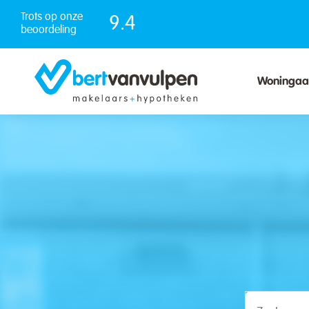
Skip
Trots op onze
9.4
to
beoordeling
content
Woninga