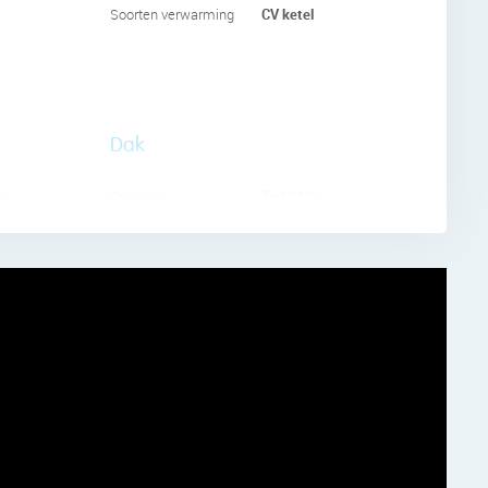
CV ketel
Soorten verwarming
 zwevend
rde
Dak
t een
e
Zadeldak
Dak type
Pannen
Dak materialen
Liever
handige
een