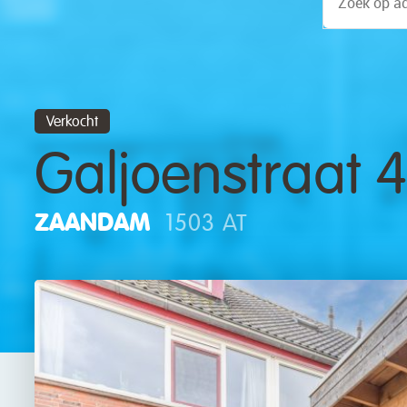
Verkocht
Galjoenstraat 
ZAANDAM
1503 AT