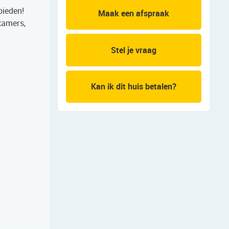
bieden!
Maak een afspraak
pkamers,
Stel je vraag
Kan ik dit huis betalen?