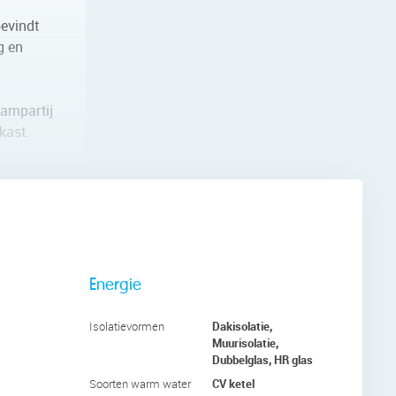
bevindt
g en
aampartij
kast.
met
Energie
Dakisolatie,
Isolatievormen
 en één
Muurisolatie,
Dubbelglas, HR glas
. Elke
CV ketel
Soorten warm water