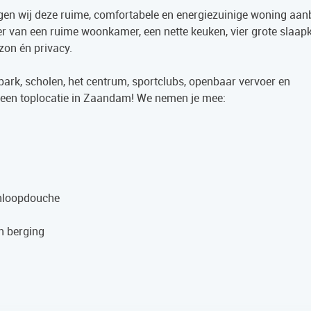
mogen wij deze ruime, comfortabele en energiezuinige woning aan
 hier van een ruime woonkamer, een nette keuken, vier grote slaa
zon én privacy.
npark, scholen, het centrum, sportclubs, openbaar vervoer en
 een toplocatie in Zaandam! We nemen je mee:
inloopdouche
n berging