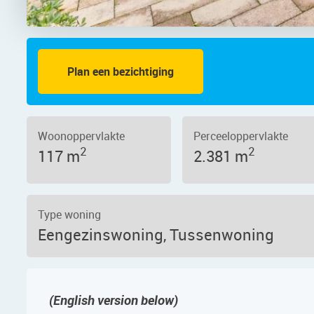
Plan een bezichtiging
aat 46, 1503 AT – Foto 2
Woonoppervlakte
Perceeloppervlakte
2
2
117 m
2.381 m
Type woning
Eengezinswoning, Tussenwoning
(English version below)