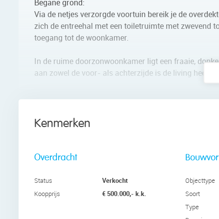
Begane grond:
Via de netjes verzorgde voortuin bereik je de overde
zich de entreehal met een toiletruimte met zwevend toi
toegang tot de woonkamer.
In de ruime doorzonwoonkamer ligt een fraaie, donker
aan zowel de voor- als achterzijde is de living heerli
Aan de achterzijde van het huis bevindt zich de open
hoekopstelling. Het geheel heeft een strak design me
donkergetint glas. Hier tref je de volgende apparatuu
Kenmerken
oven/magnetron (2024) oven, koelkast, vriezer en Qu
De keukenruimte heeft een openslaande deur naar de 
Overdracht
Bouwvo
Eerste verdieping:
Verkocht
Status
Objecttype
Op deze verdieping vind je de eerste drie slaapkame
€ 500.000,- k.k.
Koopprijs
Soort
aan de voorzijde. Alle slaapkamers zijn ruim van form
Type
slaapkamer heeft een zeer brede raampartij, waardoor 